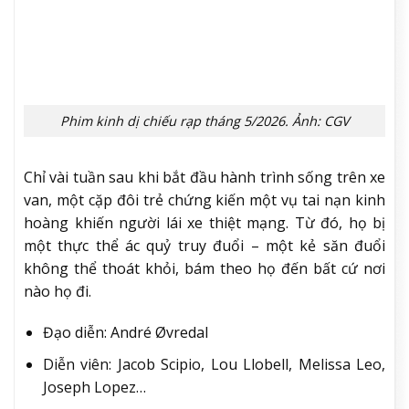
Phim hoạt hình chiếu rạp tháng 5/2026. Ảnh: CGV
Bước vào kì nghỉ hè, Nobita và các bạn tranh cãi chí
chóe về địa điểm cắm trại. Theo đề xuất của
Doraemon, cả nhóm quyết định cắm trại giữa lòng
đại dương! Sử dụng bảo bối thần kì xe Buggy chạy
dưới nước và đèn pin thích nghi, 5 bạn nhỏ tận
hưởng chuyến cắm trại dưới đáy biển, gặp gỡ vô vàn
sinh vật lí thú trên đường đi.
Sau khi phát hiện một chiếc tàu đắm, nhóm bạn đã
gặp chàng thanh niên bí ẩn El. Thật bất ngờ, anh ta
lại là cư dân đáy biển, sống tại liên bang Mu, một
vùng biển rộng lớn! Vốn căm ghét người mặt đất, cư
dân đáy biển không thể nào tin tưởng Nobita và các
bạn. Đúng lúc đó, lời thông báo “lâu đài quỷ… đã bắt
đầu phục sinh!!” được truyền tới. “Lâu đài quỷ” khiến