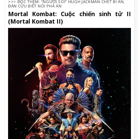
>>> ĐỌC THÊM: “NGƯỜI SÓI” HUGH JACKMAN CHẾT BÍ ẨN,
ĐÀN CỪU BIẾT NÓI PHÁ ÁN
Mortal Kombat: Cuộc chiến sinh tử II
(Mortal Kombat II)