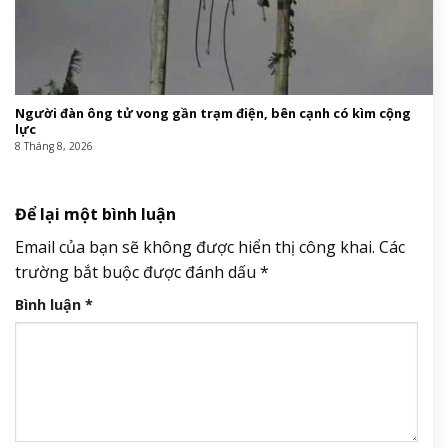
Người duy nhất át vía được nhan sắc Mai Phương Thúy: Đẹp đến
nỗi kim cương cũng không sánh bằng
8 Tháng 8, 2026