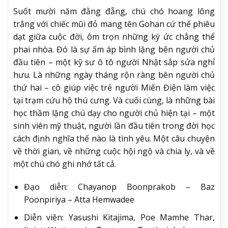
Bộ phim đầy sức lay động của Thái đổ bộ rạp Việt trong
tháng 5/2026. Ảnh: CGV
Suốt mười năm đằng đẵng, chú chó hoang lông
trắng với chiếc mũi đỏ mang tên Gohan cứ thế phiêu
dạt giữa cuộc đời, ôm trọn những ký ức chẳng thể