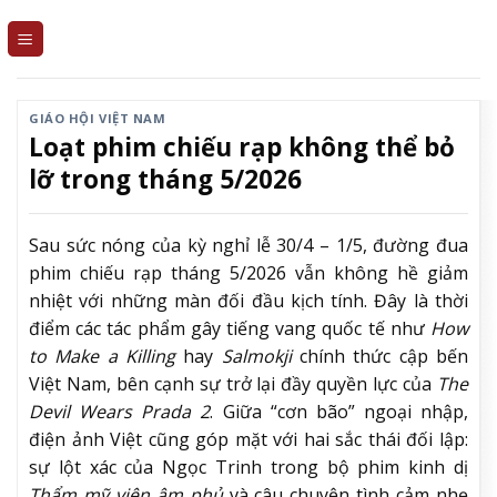
Skip
to
content
GIÁO HỘI VIỆT NAM
Loạt phim chiếu rạp không thể bỏ
lỡ trong tháng 5/2026
Sau sức nóng của kỳ nghỉ lễ 30/4 – 1/5, đường đua
phim chiếu rạp tháng 5/2026 vẫn không hề giảm
nhiệt với những màn đối đầu kịch tính. Đây là thời
điểm các tác phẩm gây tiếng vang quốc tế như
How
to Make a Killing
hay
Salmokji
chính thức cập bến
Việt Nam, bên cạnh sự trở lại đầy quyền lực của
The
Devil Wears Prada 2
. Giữa “cơn bão” ngoại nhập,
điện ảnh Việt cũng góp mặt với hai sắc thái đối lập:
sự lột xác của Ngọc Trinh trong bộ phim kinh dị
Thẩm mỹ viện âm phủ
và câu chuyện tình cảm nhẹ