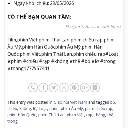
cư dân đáy biển khiếp sợ, rốt cuộc là gì? Đặt trọn
niềm tin vào bè bạn trong lồng ngực, chuyến phiêu
lưu vĩ đại quyết định số phận của trái đất, bắt đầu!
Đạo diễn: Tetsuo Yajima
Diễn viên: Wasabi Mizuta, Megumi Oohara, Yumi
Kakazu, Subaru Kimura, Tomokazu Seki,…
Ngày khởi chiếu: 22/05/2026
Khách (Passenger)
Phim kinh dị chiếu rạp tháng 5/2026. Ảnh: CGV