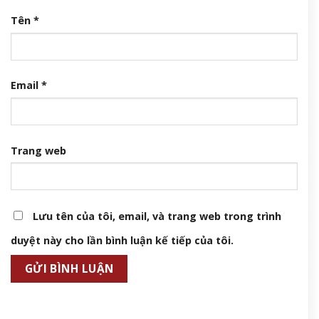
Mỹ nhân DJ Mie tuổi 31 sở hữu nhà đẹp, xe sang, nhan sắc ngày
càng thăng hạng
8 Tháng 8, 2026
Người đàn ông tử vong gần trạm điện, bên cạnh có kìm cộng
lực
8 Tháng 8, 2026