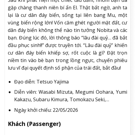
những gì Quân Nổi Loạn đã chiến đấu để giành lấy,
họ đã nhờ đến sự trợ giúp của thợ săn tiền thưởng
Mandalorian – huyền thoại Din Djarin (Pedro Pascal)
và cậu bé học việc Grogu.
Đạo diễn: Jon Favreau
Diễn viên: Martin Scorsese, Pedro Pascal,
Sigourney Weaver
Ngày khởi chiếu: 22/05/2026
Phim Điện Ảnh Doraemon: Nobita và Lâu
Đài Dưới Đáy Biển (Phiên bản mới)