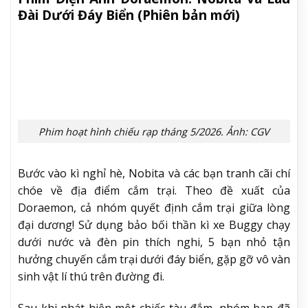
Diễn viên: Quốc Trường, Quốc Huy, Quỳnh Thy,
NSND Lê Khanh, NSƯT Thành Lộc
Ngày khởi chiếu: 15/05/2026
Mandalorian và Grogu (Star Wars: The
Mandalorian and Grogu)
Ảnh: CGV
Đế Chế tàn bạo đã sụp đổ, nhưng những lãnh chúa
chiến tranh của phe Đế Chế vẫn còn rải rác khắp
thiên hà. Khi Nền Cộng hòa Mới nỗ lực bảo vệ