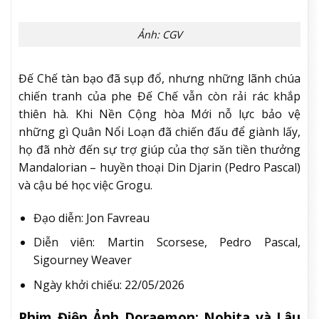
Poster phim Một thời ta đã yêu. Ảnh: NSX
Năm 2006, Bảo vừa tròn 18 tuổi bước vào mùa hè
cuối cùng của tuổi trẻ bên những người bạn thân,
giữa thị trấn biển yên bình và những ước mơ còn
dang dở. Sự xuất hiện của Quỳnh – một người phụ
nữ từng trải khẽ chạm vào những cảm xúc đầu đời,
kéo Bảo rời khỏi quỹ đạo an toàn của mình. Tình yêu
đến dữ dội, nhưng cũng mở ra chuỗi biến cố không
thể quay đầu, bắt đầu từ một cái chết làm thay đổi
tất cả. Hai mươi năm trôi qua, những dư âm ấy vẫn
âm thầm bủa vây. Liệu Bảo có thể hiểu được tình
yêu, và tha thứ cho chính mình?
Đạo diễn: Nguyễn Xuân Nghĩa