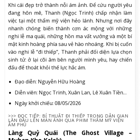
Khi cái đẹp trở thành nỗi ám ảnh. Để cứu người yêu
đang hôn mê, Thanh (Ngọc Trinh) chấp nhận làm
việc tại một thẩm mỹ viện hẻo lánh. Nhưng nơi đây
nhanh chóng biến thành cơn ác mộng với những
nghi lễ ma quái, những hồn ma vất vưởng và một bí
mật kinh hoàng phía sau vẻ hào nhoáng. Khi bị cuốn
vào nghi lễ “đi thiếp”, Thanh phải đối diện lựa chọn
sinh tử: ở lại cõi âm bên người mình yêu, hay chiến
đấu để thoát khỏi thế lực hắc ám.
Đạo diễn: Nguyễn Hữu Hoàng
Diễn viên: Ngọc Trinh, Xuân Lan, Lê Xuân Tiền…
Ngày khởi chiếu: 08/05/2026
>>> ĐỌC TIẾP: BÍ THUẬT ĐI THIẾP TRONG DÂN GIAN
LẦN ĐẦU LÊN MÀN ẢNH QUA PHIM THẨM MỸ VIỆN
ÂM PHỦ
Làng Quỷ Quái (The Ghost Village –