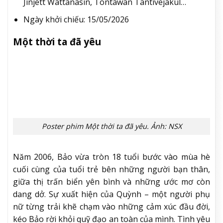
phai nhòa. Đó là sự ấm áp bình lặng bên người chủ
đầu tiên – một kỹ sư ô tô người Nhật sắp sửa nghỉ
hưu. Là những ngày tháng rộn ràng bên người chủ
thứ hai – cô giúp việc trẻ người Miến Điện làm việc
tại trạm cứu hộ thú cưng. Và cuối cùng, là những bài
học thầm lặng chú dạy cho người chủ hiện tại – một
sinh viên mỹ thuật, người lần đầu tiên trong đời học
cách định nghĩa thế nào là tình yêu. Một câu chuyện
về thời gian, về những cuộc hội ngộ và chia ly, và về
một chú chó ghi nhớ tất cả.
Đạo diễn: Chayanop Boonprakob – Baz
Poonpiriya – Atta Hemwadee
Diễn viên: Yasushi Kitajima, Poe Mamhe Thar,
Jinjett Wattanasin, Tontawan Tantivejakul…
Ngày khởi chiếu: 15/05/2026