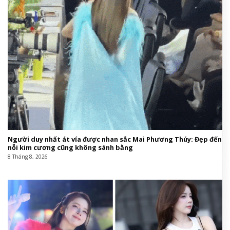
Quốc,phim Việt,phim Thái Lan,phim chiếu rạp#Loạt
#phim #chiếu #rạp #không #thể #bỏ #lỡ #trong
#tháng1777957441
This entry was posted in
Giáo hội Việt Nam
and tagged
bộ
,
chiều
,
không
,
lộ
,
Loạt
,
phim
,
phim Âu Mỹ
,
phim chiếu rạp
,
phim Hàn Quốc
,
phim Thái Lan
,
phim Việt
,
rạp
,
thắng
,
thể
,
trong
.
Tin cùng chuyên mục: