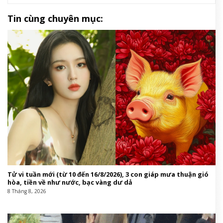
Chỉ vài tuần sau khi bắt đầu hành trình sống trên xe
van, một cặp đôi trẻ chứng kiến một vụ tai nạn kinh
hoàng khiến người lái xe thiệt mạng. Từ đó, họ bị
một thực thể ác quỷ truy đuổi – một kẻ săn đuổi
không thể thoát khỏi, bám theo họ đến bất cứ nơi
nào họ đi.
Đạo diễn: André Øvredal
Diễn viên: Jacob Scipio, Lou Llobell, Melissa Leo,
Joseph Lopez…
Ngày khởi chiếu: 29/05/2026
CÓ THỂ BẠN QUAN TÂM:
Harper’s Bazaar Việt Nam
Film,phim Việt,phim Thái Lan,phim chiếu rạp,phim
Âu Mỹ,phim Hàn Quốcphim Âu Mỹ,phim Hàn