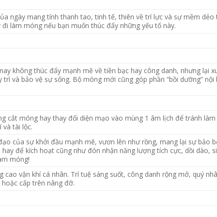
a ngày mang tính thanh tao, tinh tế, thiên về trí lực và sự mềm dẻo
ãy đi làm móng nếu bạn muốn thúc đẩy những yếu tố này.
ay không thúc đẩy mạnh mẽ về tiền bạc hay công danh, nhưng lại x
y trì và bảo vệ sự sống. Bộ móng mới cũng góp phần “bồi dưỡng” nội 
êng cắt móng hay thay đổi diện mạo vào mùng 1 âm lịch để tránh làm
và tài lộc.
ạo của sự khởi đầu mạnh mẽ, vươn lên như rồng, mang lại sự bảo b
 hay để kích hoạt cũng như đón nhận năng lượng tích cực, dồi dào, si
 làm móng!
 cao vận khí cá nhân. Trí tuệ sáng suốt, công danh rộng mở, quý nhâ
n hoặc cấp trên nâng đỡ.