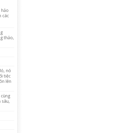
n hảo
n các
ng
g thảo,
đó, nó
i tiệc
ôn lên
 cùng
n sâu,