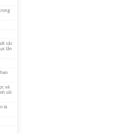
 trong
uất sắc
lực lẫn
 hao
ọc và
nh sôi
n là