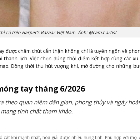
hỉ có trên Harper’s Bazaar Việt Nam. Ảnh: @cam.t.artist
tay được chăm chút cẩn thận không chỉ là tuyên ngôn về pho
ái thanh lịch. Việc chọn đúng thời điểm kết hợp cùng các x
mạo. Đồng thời thu hút vượng khí, mở đường cho những bư
móng tay tháng 6/2026
ựa theo quan niệm dân gian, phong thủy và ngày hoà
ỉ mang tính chất tham khảo.
ó cát khí mạnh nhất, hóa giải được nhiều hung tinh. Phù hợp với mọi 