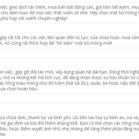
việc giao dịch tài chính, mua bán bất động sản, gửi tiền tiết kiệm, mu
 chu diện mạo để mọi việc thật suôn sẻ nhé. Hãy chọn một bộ móng
, phù hợp với outfit chuyên nghiệp!
gày rất tốt cho các việc liên quan đến tu tạo, sửa chữa hoặc mua sắ
ên, nó cũng rất thích hợp để “hô biến” một bộ móng mới!
in việc, gặp gỡ đối tác mới, xây dựng quan hệ dài hạn. Đồng thời ngh
, mở ra những kết nối tích cực, dễ dàng nhận được sự hậu thuẫn từ c
Các tông màu móng như đỏ trầm (hút tài lộc), nude, be hoặc nâu đất 
à lựa chọn hoàn hảo.
ủa chữa lành, thanh lọc và bình yên. Ưu tiên lan tỏa sự bình an, vui vẻ
 hệ gia đình và lứa đôi thêm khăng khít. Bạn có thể chọn các tông m
 đào, hoặc điểm xuyết ánh nhũ nhẹ nhàng để tăng thêm phần lãng m
hìn.