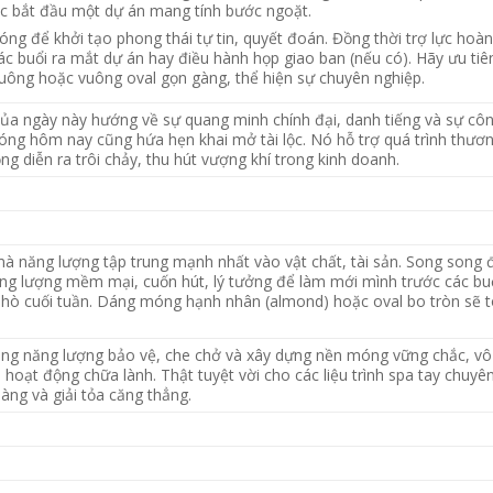
ặc bắt đầu một dự án mang tính bước ngoặt.
ng để khởi tạo phong thái tự tin, quyết đoán. Đồng thời trợ lực hoà
c buổi ra mắt dự án hay điều hành họp giao ban (nếu có). Hãy ưu tiê
ông hoặc vuông oval gọn gàng, thể hiện sự chuyên nghiệp.
ủa ngày này hướng về sự quang minh chính đại, danh tiếng và sự cô
ng hôm nay cũng hứa hẹn khai mở tài lộc. Nó hỗ trợ quá trình thươn
ng diễn ra trôi chảy, thu hút vượng khí trong kinh doanh.
mà năng lượng tập trung mạnh nhất vào vật chất, tài sản. Song song 
ăng lượng mềm mại, cuốn hút, lý tưởng để làm mới mình trước các buổ
 hò cuối tuần. Dáng móng hạnh nhân (almond) hoặc oval bo tròn sẽ t
g năng lượng bảo vệ, che chở và xây dựng nền móng vững chắc, vô
 hoạt động chữa lành. Thật tuyệt vời cho các liệu trình spa tay chuyê
àng và giải tỏa căng thẳng.