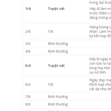
trọng đại ho
Hãy đi làm mó
1/6
Tuyệt vời
trước thềm cá
dáng móng vu
Năng lượng c
2/6
Tốt
nhận. Làm mó
ký kết hợp đồ
3/6
Bình thường
4/6
Bình thường
Đây là ngày 
còn tỏa ra n
5/6
Tuyệt vời
tùng hay hẹn
sự nữ tính.
Ngày đẹp man
6/6
Tốt
thích hợp cho
cắt da nhẹ nh
7/6
Bình thường
8/6
Bình thường