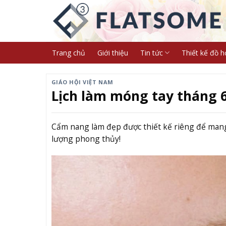
Skip
to
content
Trang chủ
Giới thiệu
Tin tức
Thiết kế đồ h
GIÁO HỘI VIỆT NAM
Lịch làm móng tay tháng 
Cẩm nang làm đẹp được thiết kế riêng để mang
lượng phong thủy!