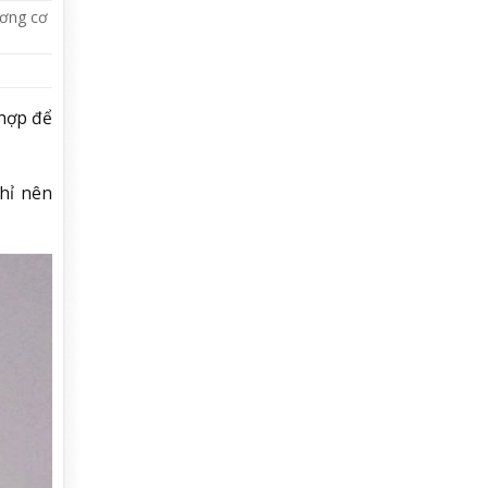
ương cơ
 hợp để
chỉ nên