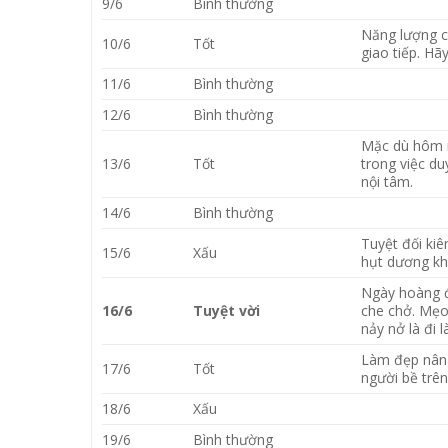
9/6
Bình thường
Năng lượng củ
10/6
Tốt
giao tiếp. H
11/6
Bình thường
12/6
Bình thường
Mặc dù hôm n
13/6
Tốt
trong việc du
nội tâm.
14/6
Bình thường
Tuyệt đối ki
15/6
Xấu
hụt dương khí 
Ngày hoàng đ
16/6
Tuyệt vời
che chở. Mẹo
nảy nở là đi
Làm đẹp nâng
17/6
Tốt
người bề trê
18/6
Xấu
19/6
Bình thường