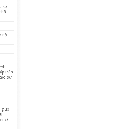
a xe.
 nhã
m nội
ênh
ấp trên
(tạo sự
, giúp
àu
ạn và