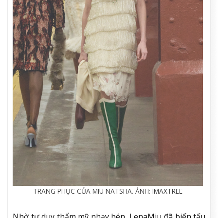
TRANG PHỤC CỦA MIU NATSHA. ẢNH: IMAXTREE
Nhờ tư duy thẩm mỹ nhạy bén, LenaMiu đã biến tấu