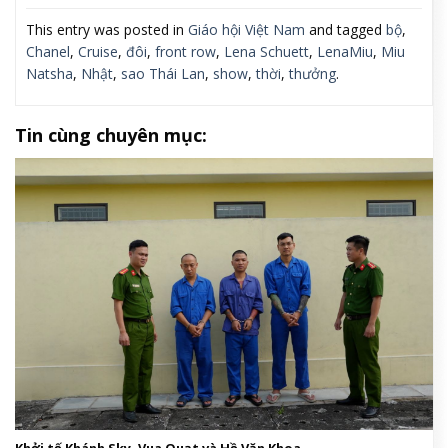
This entry was posted in
Giáo hội Việt Nam
and tagged
bộ
,
Chanel
,
Cruise
,
đôi
,
front row
,
Lena Schuett
,
LenaMiu
,
Miu
Natsha
,
Nhật
,
sao Thái Lan
,
show
,
thời
,
thưởng
.
Tin cùng chuyên mục: