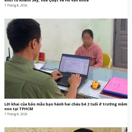
Khởi tố Khánh Sky, Vua Quạt và Hồ Văn Khoa
7 Tháng 8, 2026
Lời khai của bảo mẫu bạo hành hai cháu bé 2 tuổi ở trường mầm
non tại TPHCM
7 Tháng 8, 2026