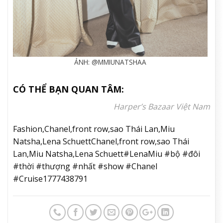
ẢNH: @MMIUNATSHAA
CÓ THỂ BẠN QUAN TÂM:
Harper’s Bazaar Việt Nam
Fashion,Chanel,front row,sao Thái Lan,Miu
Natsha,Lena SchuettChanel,front row,sao Thái
Lan,Miu Natsha,Lena Schuett#LenaMiu #bộ #đôi
#thời #thượng #nhất #show #Chanel
#Cruise1777438791