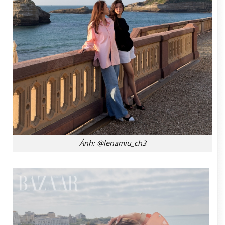
Ảnh: @lenamiu_ch3