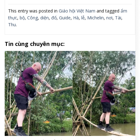
This entry was posted in
Giáo hội Việt Nam
and tagged
ẩm
thực
,
bộ
,
Công
,
diện
,
đố
,
Guide
,
Hà
,
lễ
,
Michelin
,
nơi
,
Tài
,
Thu
.
Tin cùng chuyên mục: