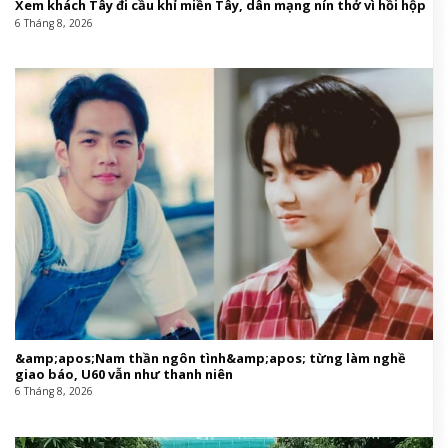
Xem khách Tây đi cầu khỉ miền Tây, dân mạng nín thở vì hồi hộp
6 Tháng 8, 2026
&amp;apos;Nam thần ngôn tình&amp;apos; từng làm nghề
giao báo, U60 vẫn như thanh niên
6 Tháng 8, 2026