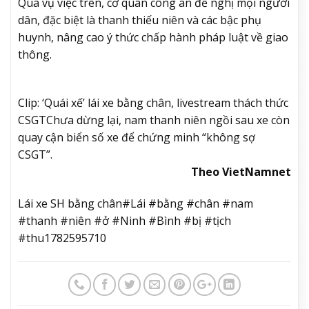
Qua vụ việc trên, cơ quan công an đề nghị mọi người
dân, đặc biệt là thanh thiếu niên và các bậc phụ
huynh, nâng cao ý thức chấp hành pháp luật về giao
thông.
Clip: ‘Quái xế’ lái xe bằng chân, livestream thách thức
CSGT
Chưa dừng lại, nam thanh niên ngồi sau xe còn
quay cận biển số xe để chứng minh “không sợ
CSGT”.
Theo VietNamnet
Lái xe SH bằng chân#Lái #bằng #chân #nam
#thanh #niên #ở #Ninh #Bình #bị #tịch
#thu1782595710