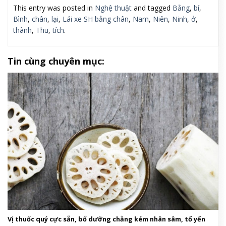
This entry was posted in
Nghệ thuật
and tagged
Bằng
,
bí
,
Bình
,
chân
,
lại
,
Lái xe SH bằng chân
,
Nam
,
Niên
,
Ninh
,
ở
,
thành
,
Thu
,
tích
.
Tin cùng chuyên mục:
Vị thuốc quý cực sẵn, bổ dưỡng chẳng kém nhân sâm, tổ yến