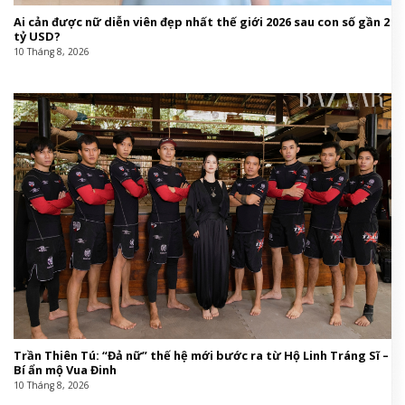
Ai cản được nữ diễn viên đẹp nhất thế giới 2026 sau con số gần 2
tỷ USD?
10 Tháng 8, 2026
Trần Thiên Tú: “Đả nữ” thế hệ mới bước ra từ Hộ Linh Tráng Sĩ –
Bí ẩn mộ Vua Đinh
10 Tháng 8, 2026