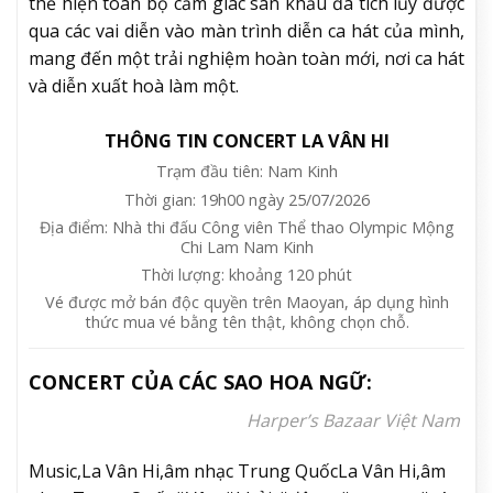
thể hiện toàn bộ cảm giác sân khấu đã tích lũy được
qua các vai diễn vào màn trình diễn ca hát của mình,
mang đến một trải nghiệm hoàn toàn mới, nơi ca hát
và diễn xuất hoà làm một.
THÔNG TIN CONCERT LA VÂN HI
Trạm đầu tiên: Nam Kinh
Thời gian: 19h00 ngày 25/07/2026
Địa điểm: Nhà thi đấu Công viên Thể thao Olympic Mộng
Chi Lam Nam Kinh
Thời lượng: khoảng 120 phút
Vé được mở bán độc quyền trên Maoyan, áp dụng hình
thức mua vé bằng tên thật, không chọn chỗ.
CONCERT CỦA CÁC SAO HOA NGỮ:
Harper’s Bazaar Việt Nam
Music,La Vân Hi,âm nhạc Trung QuốcLa Vân Hi,âm