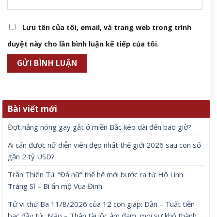
Lưu tên của tôi, email, và trang web trong trình
duyệt này cho lần bình luận kế tiếp của tôi.
Bài viết mới
Đợt nắng nóng gay gắt ở miền Bắc kéo dài đến bao giờ?
Ai cản được nữ diễn viên đẹp nhất thế giới 2026 sau con số
gần 2 tỷ USD?
Trần Thiên Tú: “Đả nữ” thế hệ mới bước ra từ Hộ Linh
Tráng Sĩ – Bí ẩn mộ Vua Đinh
Tử vi thứ Ba 11/8/2026 của 12 con giáp: Dần – Tuất tiền
bạc đầy túi, Mão – Thân tài lộc ảm đạm, mọi sự khó thành