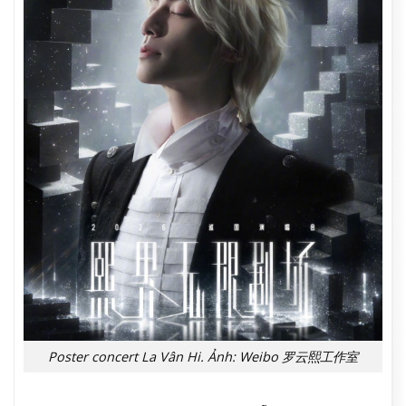
Poster concert La Vân Hi. Ảnh: Weibo 罗云熙工作室