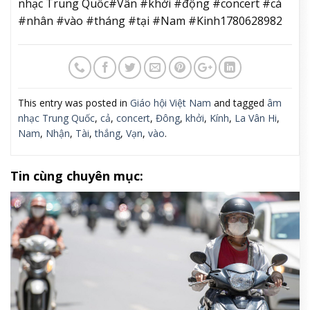
nhạc Trung Quốc#Vân #khởi #động #concert #cá
#nhân #vào #tháng #tại #Nam #Kinh1780628982
This entry was posted in
Giáo hội Việt Nam
and tagged
âm
nhạc Trung Quốc
,
cả
,
concert
,
Đông
,
khởi
,
Kính
,
La Vân Hi
,
Nam
,
Nhận
,
Tài
,
thắng
,
Vạn
,
vào
.
Tin cùng chuyên mục: