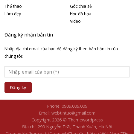
Thể thao
Góc chia sẻ
Làm đẹp
Học đồ họa
Video
Đăng ký nhận bản tin
Nhập địa chỉ email của bạn để đăng ký theo bản bản tin của
chúng tôi:
Phone: 0909.009.009
Email: webtintuc@gmail.com
Copyright 2026 © Themewordpress
Địa chỉ: 290 Nguyễn Trãi, Thanh Xuân, Hà Nội
"korean kbj​
"korean bj
"koreanbj​
"tin tức thời sự Việt Nam
"Tin