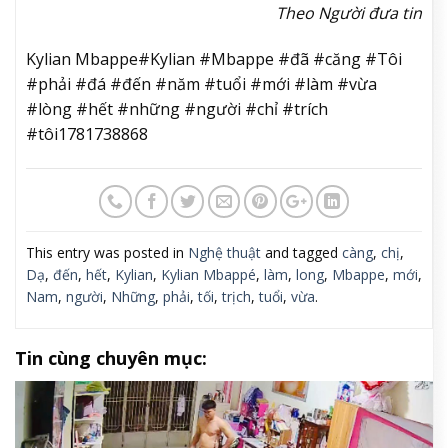
Theo Người đưa tin
Kylian Mbappe#Kylian #Mbappe #đã #căng #Tôi
#phải #đá #đến #năm #tuổi #mới #làm #vừa
#lòng #hết #những #người #chỉ #trích
#tôi1781738868
This entry was posted in
Nghệ thuật
and tagged
càng
,
chị
,
Dạ
,
đến
,
hết
,
Kylian
,
Kylian Mbappé
,
làm
,
long
,
Mbappe
,
mới
,
Nam
,
người
,
Những
,
phải
,
tối
,
trịch
,
tuổi
,
vừa
.
Tin cùng chuyên mục: