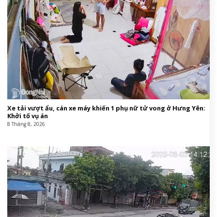
Xe tải vượt ẩu, cán xe máy khiến 1 phụ nữ tử vong ở Hưng Yên:
Khởi tố vụ án
8 Tháng 8, 2026