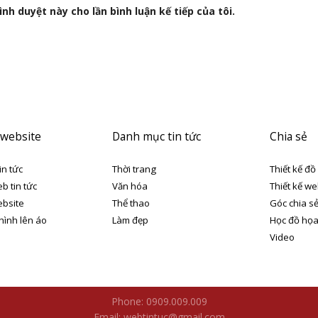
nh duyệt này cho lần bình luận kế tiếp của tôi.
 website
Danh mục tin tức
Chia sẻ
in tức
Thời trang
Thiết kế đồ
eb tin tức
Văn hóa
Thiết kế we
ebsite
Thể thao
Góc chia s
 hình lên áo
Làm đẹp
Học đồ họ
Video
Phone: 0909.009.009
Email: webtintuc@gmail.com