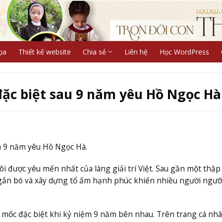
ọa
Thiết kế website
Chia sẻ
Liên hệ
Học WordPress
đặc biệt sau 9 năm yêu Hồ Ngọc Hà
m 9 năm yêu Hồ Ngọc Hà.
 được yêu mến nhất của làng giải trí Việt. Sau gần một thập
 gắn bó và xây dựng tổ ấm hạnh phúc khiến nhiều người ngư
t mốc đặc biệt khi kỷ niệm 9 năm bên nhau. Trên trang cá nhâ