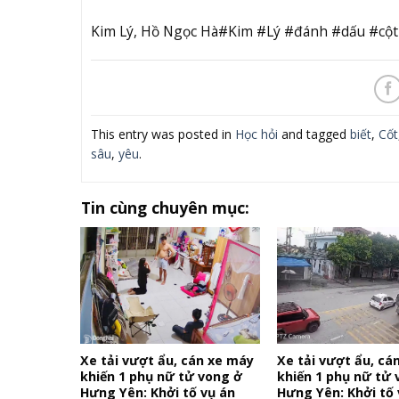
Kim Lý, Hồ Ngọc Hà#Kim #Lý #đánh #dấu #cộ
This entry was posted in
Học hỏi
and tagged
biết
,
Cốt
sâu
,
yêu
.
Tin cùng chuyên mục:
Xe tải vượt ẩu, cán xe máy
Xe tải vượt ẩu, cá
khiến 1 phụ nữ tử vong ở
khiến 1 phụ nữ tử 
Hưng Yên: Khởi tố vụ án
Hưng Yên: Khởi tố 