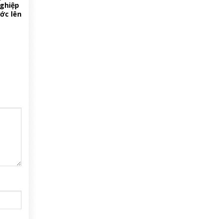
ghiệp
ớc lên