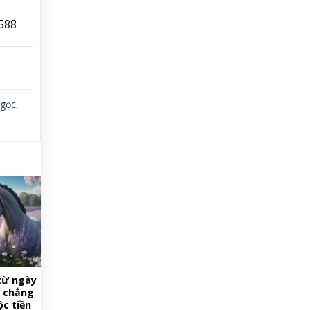
588
gọc
,
từ ngày
p chẳng
ộc tiền