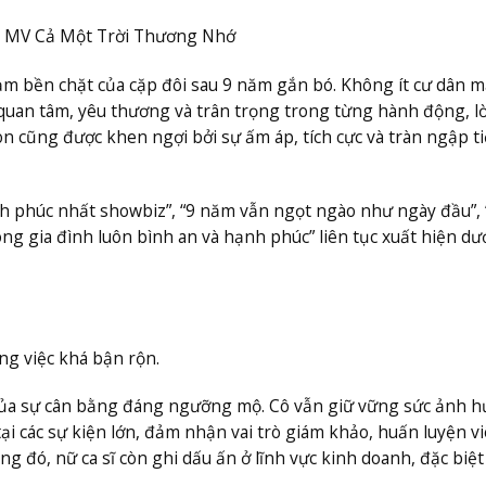
g MV Cả Một Trời Thương Nhớ
ảm bền chặt của cặp đôi sau 9 năm gắn bó. Không ít cư dân 
uan tâm, yêu thương và trân trọng trong từng hành động, lời
eon cũng được khen ngợi bởi sự ấm áp, tích cực và tràn ngập t
h phúc nhất showbiz”, “9 năm vẫn ngọt ngào như ngày đầu”, 
ong gia đình luôn bình an và hạnh phúc” liên tục xuất hiện dướ
ng việc khá bận rộn.
 của sự cân bằng đáng ngưỡng mộ. Cô vẫn giữ vững sức ảnh 
tại các sự kiện lớn, đảm nhận vai trò giám khảo, huấn luyện v
g đó, nữ ca sĩ còn ghi dấu ấn ở lĩnh vực kinh doanh, đặc biệt