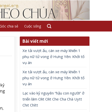
Góc chia sẻ
Cuộc sống
Bài viết mới
Xe tải vượt ẩu, cán xe máy khiến 1
phụ nữ tử vong ở Hưng Yên: Khởi tố
vụ án
Xe tải vượt ẩu, cán xe máy khiến 1
phụ nữ tử vong ở Hưng Yên: Khởi tố
vụ án
 kỷ
ỡng
Lạc vào kỷ nguyên “hậu con người” ở
triển lãm Olit Olit Che Cha Chà Uytt
Chit Chítt
n,