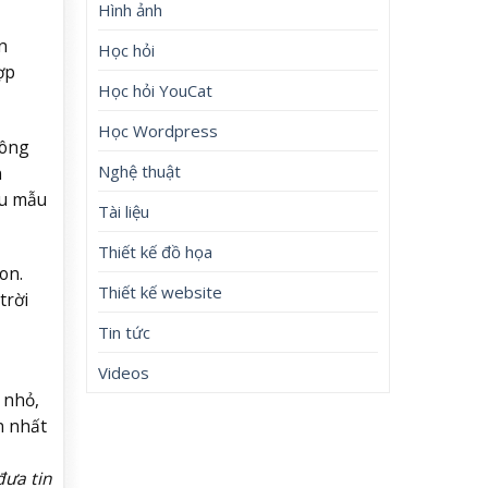
Hình ảnh
n
Học hỏi
ợp
Học hỏi YouCat
Học Wordpress
hông
Nghệ thuật
n
ểu mẫu
Tài liệu
Thiết kế đồ họa
on.
Thiết kế website
trời
Tin tức
Videos
 nhỏ,
n nhất
đưa tin