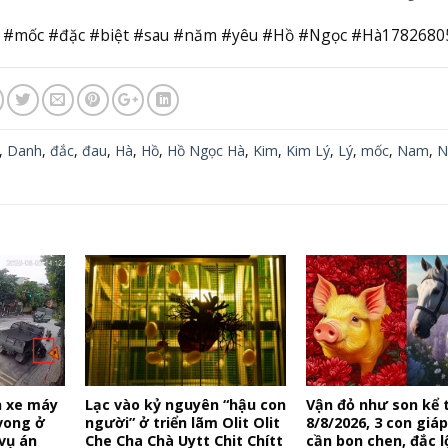
t #mốc #đặc #biệt #sau #năm #yêu #Hồ #Ngọc #Hà1782680
,
Danh
,
đắc
,
đau
,
Hà
,
Hồ
,
Hồ Ngọc Hà
,
Kim
,
Kim Lý
,
Lý
,
mốc
,
Nam
,
N
n xe máy
Lạc vào kỷ nguyên “hậu con
Vận đỏ như son kể 
vong ở
người” ở triển lãm Olit Olit
8/8/2026, 3 con giá
vụ án
Che Cha Chà Uytt Chit Chítt
cần bon chen, đắc l