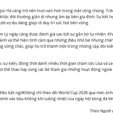
Ngọc Hà càng trở nên trọn vẹn hơn trong mắt công chúng. Trê
khắc đời thường giản dị nhưng ấm áp bên gia đình. Sự kết h
ời vợ dịu dàng giúp cô duy trì sức hút bền vững.
m Lý ngày càng được đánh giá cao bởi sự gắn bó tự nhiên. K
hành và thể hiện tình cảm qua những điều nhỏ bé nhưng châ
tảng vững chắc, giúp họ trở thành một trong những cặp đôi ki
 sự kiện, đồng thời dành nhiều thời gian chăm sóc Lisa và Le
ơi thể thao hay cùng các bé tham gia những hoạt động ngoài 
 điều bất ngờ
Không chỉ theo dõi World Cup 2026 qua màn ảnh
 mình vào bầu không khí cuồng nhiệt của ngày hội bóng đá lớ
Theo Người 