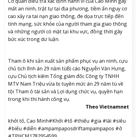
Cơ quan điều tra xác định hành vi của Cao Minh gây
mất an ninh, trật tự tại địa phương, tiềm ẩn nguy cơ
cao xảy ra tai nạn giao thông, đe dọa trực tiếp đến
tính mạng, sức khỏe của người tham gia giao thông
và những người có mặt tại khu vực, đồng thời gây
bức xúc trong dư luận.
Tham ô khi sản xuất sản phẩm phục vụ an ninh, cựu
chủ tịch lĩnh án 29 năm tù
Bị cáo Nguyễn Văn Hưng,
cựu Chủ tịch kiêm Tổng giám đốc Công ty TNHH
MTV Nam Triệu vừa bị tuyên mức án 29 năm tù về
tội Tham ô tài sản và Lợi dụng chức vụ, quyền hạn
trong khi thi hành công vụ.
Theo Vietnamnet
khởi tố, Cao Minh#Khởi #tố #thiếu #gia #lái #siêu
#biểu #diễn #ampampaposdriftampampapos #ở
#TPHCM1782954599