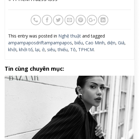
This entry was posted in
Nghệ thuật
and tagged
ampampaposdriftampampapos
,
biểu
,
Cao Minh
,
diện
,
Giá
,
khởi
,
khởi tố
,
lại
,
ở
,
siêu
,
thiếu
,
Tô
,
TPHCM
.
Tin cùng chuyên mục: