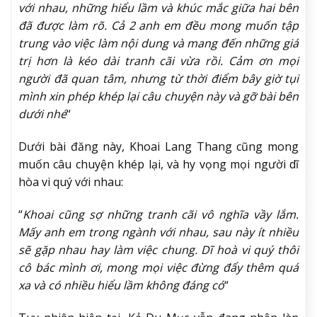
với nhau, những hiểu lầm và khúc mắc giữa hai bên
đã được làm rõ. Cả 2 anh em đều mong muốn tập
trung vào việc làm nội dung và mang đến những giá
trị hơn là kéo dài tranh cãi vừa rồi. Cảm ơn mọi
người đã quan tâm, nhưng từ thời điểm bây giờ tụi
mình xin phép khép lại câu chuyện này và gỡ bài bên
dưới nhé
“
Dưới bài đăng này, Khoai Lang Thang cũng mong
muốn câu chuyện khép lại, và hy vọng mọi người dĩ
hòa vi quý với nhau:
“
Khoai cũng sợ những tranh cãi vô nghĩa vầy lắm.
Mấy anh em trong ngành với nhau, sau này ít nhiều
sẽ gặp nhau hay làm việc chung. Dĩ hoà vi quý thôi
cô bác mình ơi, mong mọi việc đừng đẩy thêm quá
xa và có nhiều hiểu lầm không đáng có
“