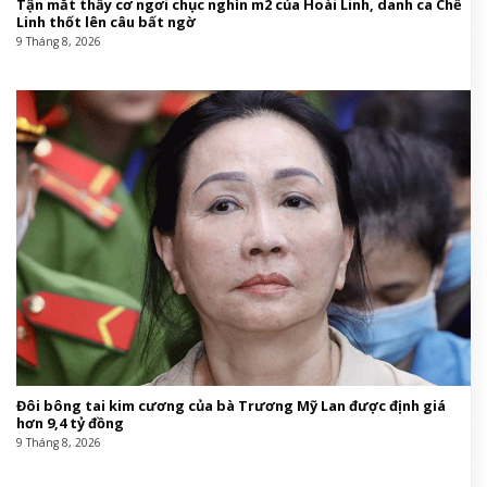
Tận mắt thấy cơ ngơi chục nghìn m2 của Hoài Linh, danh ca Chế
Linh thốt lên câu bất ngờ
9 Tháng 8, 2026
Đôi bông tai kim cương của bà Trương Mỹ Lan được định giá
hơn 9,4 tỷ đồng
9 Tháng 8, 2026