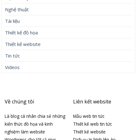
Nghệ thuật
Tài liệu
Thiết kế đồ họa
Thiết kế website
Tin tức
Videos
Về chúng tôi
Liên kết website
Là blog cá nhân chia sẻ những
Mẫu web tin tức
kiến thức đồ họa và kinh
Thiết kế web tin tức
nghiệm làm website
Thiết kế website
Wordpress cho tất cả mọi
Dịch vụ In hình lên áo