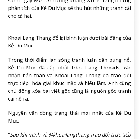
sánh, “gây
war
“. Anh cũng lo lắng và cho rằng những
phân tích của Kẻ Du Mục sẽ thu hút những tranh cãi
cho cả hai.
Khoai Lang Thang để lại bình luận dưới bài đăng của
Kẻ Du Mục.
Trong thời điểm làn sóng tranh luận dần bùng nổ,
Kẻ Du Mục đã cập nhật trên trang Threads, xác
nhận bản thân và Khoai Lang Thang đã trao đổi
trực tiếp, hóa giải khúc mắc và hiểu lầm. Anh cũng
chủ động xóa bài viết gốc cũng là nguồn gốc tranh
cãi nổ ra.
Nguyên văn dòng trạng thái mới nhất của Kẻ Du
Mục:
“
Sau khi mình và @khoailangthang trao đổi trực tiếp