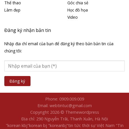
Thể thao
Góc chia sẻ
Làm đẹp
Học đồ họa
Video
Đăng ký nhận bản tin
Nhập địa chỉ email của bạn để đăng ký theo bản bản tin của
chúng tôi:
Phone: 0909.009.009
Email: webtintuc@gmail.com
Copyright 2026 © Themewordpress
Địa chỉ: 290 Nguyễn Trãi, Thanh Xuân, Hà Nội
"korean kbj​
"korean bj
"koreanbj​
"tin tức thời sự Việt Nam
"Tin