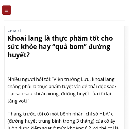
Skip
to
content
CHIA SẺ
Khoai lang là thực phẩm tốt cho
sức khỏe hay “quả bom” đường
huyết?
Nhiều người hỏi tôi: “Viện trưởng Lưu, khoai lang
chẳng phải là thực phẩm tuyệt vời để thải độc sao?
Tại sao sau khi ăn xong, đường huyết của tôi lại
tăng vọt?”
Tháng trước, tôi có một bệnh nhân, chỉ số HbA1c
(đường huyết trung bình trong 3 tháng) của cô ấy
luôn được kiểm soát ở mức khoảng 6.2, có thể coi là