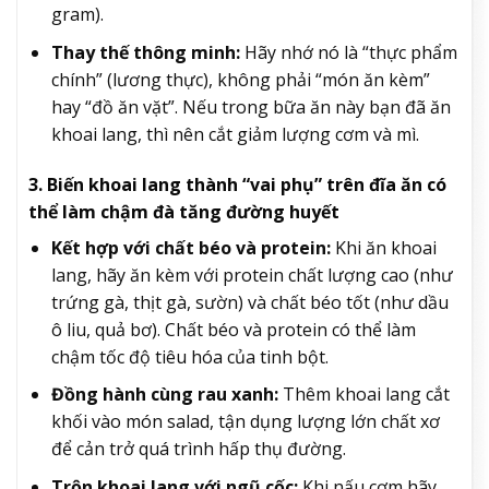
gram).
Thay thế thông minh:
Hãy nhớ nó là “thực phẩm
chính” (lương thực), không phải “món ăn kèm”
hay “đồ ăn vặt”. Nếu trong bữa ăn này bạn đã ăn
khoai lang, thì nên cắt giảm lượng cơm và mì.
3. Biến khoai lang thành “vai phụ” trên đĩa ăn có
thể làm chậm đà tăng đường huyết
Kết hợp với chất béo và protein:
Khi ăn khoai
lang, hãy ăn kèm với protein chất lượng cao (như
trứng gà, thịt gà, sườn) và chất béo tốt (như dầu
ô liu, quả bơ). Chất béo và protein có thể làm
chậm tốc độ tiêu hóa của tinh bột.
Đồng hành cùng rau xanh:
Thêm khoai lang cắt
khối vào món salad, tận dụng lượng lớn chất xơ
để cản trở quá trình hấp thụ đường.
Trộn khoai lang với ngũ cốc:
Khi nấu cơm hãy