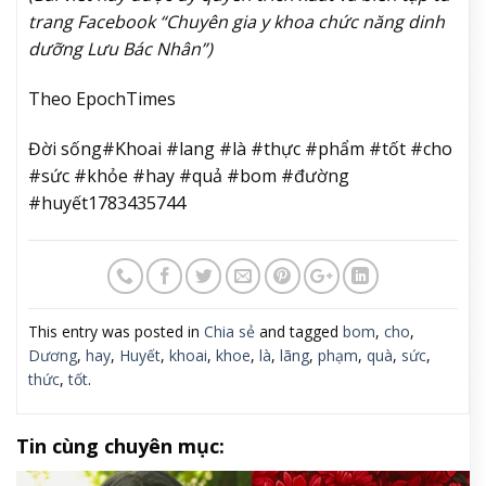
trang Facebook “Chuyên gia y khoa chức năng dinh
dưỡng Lưu Bác Nhân”)
Theo EpochTimes
Đời sống#Khoai #lang #là #thực #phẩm #tốt #cho
#sức #khỏe #hay #quả #bom #đường
#huyết1783435744
This entry was posted in
Chia sẻ
and tagged
bom
,
cho
,
Dương
,
hay
,
Huyết
,
khoai
,
khoe
,
là
,
lãng
,
phạm
,
quà
,
sức
,
thức
,
tốt
.
Tin cùng chuyên mục: