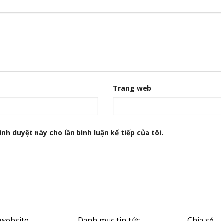
Trang web
nh duyệt này cho lần bình luận kế tiếp của tôi.
 website
Danh mục tin tức
Chia sẻ