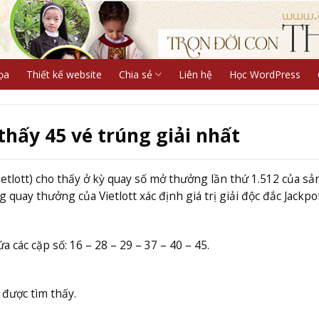
ọa
Thiết kế website
Chia sẻ
Liên hệ
Học WordPress
 thấy 45 vé trúng giải nhất
ietlott) cho thấy ở kỳ quay số mở thưởng lần thứ 1.512 của sả
quay thưởng của Vietlott xác định giá trị giải độc đắc Jackpot
các cặp số: 16 – 28 – 29 – 37 – 40 – 45.
được tìm thấy.