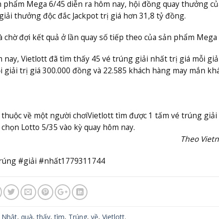
ản phẩm Mega 6/45 diễn ra hôm nay, hội đồng quay thưởng củ
iải thưởng độc đắc Jackpot trị giá hơn 31,8 tỷ đồng.
à chờ đợi kết quả ở lần quay số tiếp theo của sản phẩm Mega 
, Vietlott đã tìm thấy 45 vé trúng giải nhất trị giá mỗi giả
i giải trị giá 300.000 đồng và 22.585 khách hàng may mắn kh
 thuộc về một người chơi
Vietlott tìm được 1 tấm vé trúng giải
tự chọn Lotto 5/35 vào kỳ quay hôm nay.
Theo Viet
#trúng #giải #nhất1779311744
,
Nhật
,
quà
,
thấy
,
tìm
,
Trúng
,
về
,
Vietlott
.