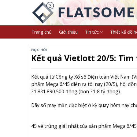
Skip
to
content
Trang chủ
Giới thiệu
Tin tức
Thiết kế đồ h
HỌC HỎI
Kết quả Vietlott 20/5: Tìm
Kết quả từ Công ty Xổ số Điện toán Việt Nam (V
phẩm Mega 6/45 diễn ra tối nay (20/5), hội đồng 
31.831.890.500 đồng (hơn 31,8 tỷ đồng).
Dãy số may mắn đặc biệt ở kỳ quay hôm nay chứa 
45 vé trúng giải nhất của sản phẩm Mega 6/45 