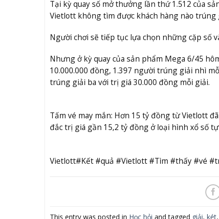
Tại kỳ quay số mở thưởng lần thứ 1.512 của s
Vietlott không tìm được khách hàng nào trúng g
Người chơi sẽ tiếp tục lựa chọn những cặp số v
Nhưng ở kỳ quay của sản phẩm Mega 6/45 hôm nay
10.000.000 đồng, 1.397 người trúng giải nhì mỗ
trúng giải ba với trị giá 30.000 đồng mỗi giải.
Tấm vé may mắn: Hơn 15 tỷ đồng từ Vietlott đã
đắc trị giá gần 15,2 tỷ đồng ở loại hình xổ số 
Vietlott#Kết #quả #Vietlott #Tìm #thấy #vé 
This entry was posted in
Học hỏi
and tagged
giải
,
két