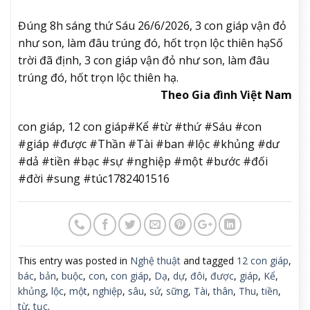
Đúng 8h sáng thứ Sáu 26/6/2026, 3 con giáp vận đỏ
như son, làm đâu trúng đó, hốt trọn lộc thiên hạ
Số
trời đã định, 3 con giáp vận đỏ như son, làm đâu
trúng đó, hốt trọn lộc thiên hạ.
Theo Gia đình Việt Nam
con giáp, 12 con giáp#Kể #từ #thứ #Sáu #con
#giáp #được #Thần #Tài #ban #lộc #khủng #dư
#dả #tiền #bạc #sự #nghiệp #một #bước #đối
#đời #sung #túc1782401516
This entry was posted in
Nghệ thuật
and tagged
12 con giáp
,
bác
,
bản
,
buộc
,
con
,
con giáp
,
Dạ
,
dự
,
đôi
,
được
,
giáp
,
Kể
,
khủng
,
lộc
,
một
,
nghiệp
,
sâu
,
sử
,
sững
,
Tài
,
thân
,
Thu
,
tiền
,
từ
,
tục
.