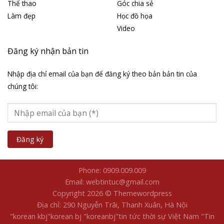
Thể thao
Góc chia sẻ
Làm đẹp
Học đồ họa
Video
Đăng ký nhận bản tin
Nhập địa chỉ email của bạn để đăng ký theo bản bản tin của
chúng tôi:
Phone: 0909.009.009
Email: webtintuc@gmail.com
Copyright 2026 © Themewordpress
Địa chỉ: 290 Nguyễn Trãi, Thanh Xuân, Hà Nội
"korean kbj​
"korean bj
"koreanbj​
"tin tức thời sự Việt Nam
"Tin