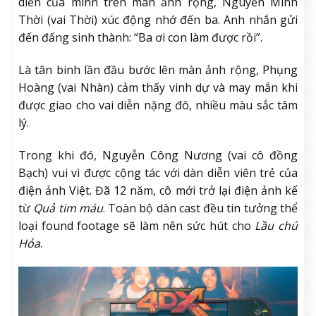
diễn của mình trên màn ảnh rộng, Nguyễn Minh
Thời (vai Thời) xúc động nhớ đến ba. Anh nhắn gửi
đến đấng sinh thành: “Ba ơi con làm được rồi”.
Là tân binh lần đầu bước lên màn ảnh rộng, Phụng
Hoàng (vai Nhàn) cảm thấy vinh dự và may mắn khi
được giao cho vai diễn nặng đô, nhiều màu sắc tâm
lý.
Trong khi đó, Nguyễn Công Nương (vai cô đồng
Bạch) vui vì được cộng tác với dàn diễn viên trẻ của
điện ảnh Việt. Đã 12 năm, cô mới trở lại điện ảnh kể
từ
Quả tim máu
. Toàn bộ dàn cast đều tin tưởng thể
loại found footage sẽ làm nên sức hút cho
Lầu chú
Hỏa
.