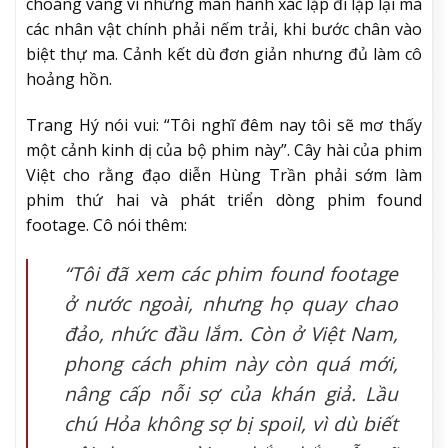
choáng váng vì những màn hành xác lặp đi lặp lại mà
các nhân vật chính phải nếm trải, khi bước chân vào
biệt thự ma. Cảnh kết dù đơn giản nhưng đủ làm cô
hoảng hồn.
Trang Hý nói vui: “Tôi nghĩ đêm nay tôi sẽ mơ thấy
một cảnh kinh dị của bộ phim này”. Cây hài của phim
Việt cho rằng đạo diễn Hùng Trần phải sớm làm
phim thứ hai và phát triển dòng phim found
footage. Cô nói thêm:
“Tôi đã xem các phim found footage
ở nước ngoài, nhưng họ quay chao
đảo, nhức đầu lắm. Còn ở Việt Nam,
phong cách phim này còn quá mới,
nâng cấp nỗi sợ của khán giả. Lầu
chú Hỏa không sợ bị spoil, vì dù biết