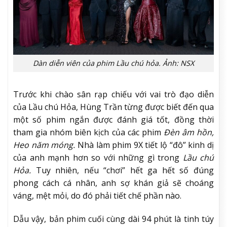
Dàn diễn viên của phim Lầu chú hỏa. Ảnh: NSX
Trước khi chào sân rạp chiếu với vai trò đạo diễn
của Lầu chú Hỏa, Hùng Trần từng được biết đến qua
một số phim ngắn được đánh giá tốt, đồng thời
tham gia nhóm biên kịch của các phim
Đèn âm hồn,
Heo năm móng.
Nhà làm phim 9X tiết lộ “đô” kinh dị
của anh mạnh hơn so với những gì trong
Lầu chú
Hỏa.
Tuy nhiên, nếu “chơi” hết ga hết số đúng
phong cách cá nhân, anh sợ khán giả sẽ choáng
váng, mệt mỏi, do đó phải tiết chế phần nào.
Dẫu vậy, bản phim cuối cùng dài 94 phút là tinh túy