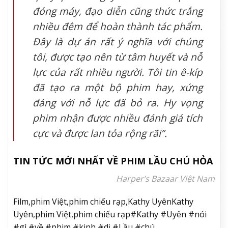
đóng máy, đạo diễn cũng thức trắng
nhiều đêm để hoàn thành tác phẩm.
Đây là dự án rất ý nghĩa với chúng
tôi, được tạo nên từ tâm huyết và nỗ
lực của rất nhiều người. Tôi tin ê-kíp
đã tạo ra một bộ phim hay, xứng
đáng với nỗ lực đã bỏ ra. Hy vọng
phim nhận được nhiều đánh giá tích
cực và được lan tỏa rộng rãi”.
TIN TỨC MỚI NHẤT VỀ PHIM LẦU CHÚ HỎA
Harper’s Bazaar Việt Nam
Film,phim Việt,phim chiếu rạp,Kathy UyênKathy
Uyên,phim Việt,phim chiếu rạp#Kathy #Uyên #nói
#gì #về #phim #kinh #dị #Lầu #chú