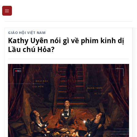
Skip
to
content
GIÁO HỘI VIỆT NAM
Kathy Uyên nói gì về phim kinh dị
Lầu chú Hỏa?