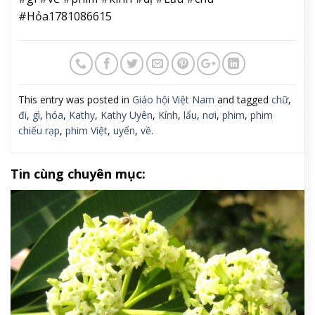
#Hỏa1781086615
This entry was posted in
Giáo hội Việt Nam
and tagged
chữ
,
đi
,
gì
,
hóa
,
Kathy
,
Kathy Uyên
,
Kính
,
lẩu
,
nơi
,
phim
,
phim
chiếu rạp
,
phim Việt
,
uyển
,
về
.
Tin cùng chuyên mục: