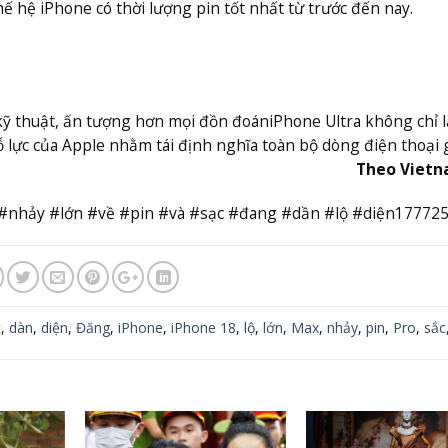
 hệ iPhone có thời lượng pin tốt nhất từ trước đến nay.
kỹ thuật, ấn tượng hơn mọi đồn đoán
iPhone Ultra không chỉ 
 lực của Apple nhằm tái định nghĩa toàn bộ dòng điện thoại 
Theo Viet
#nhảy #lớn #về #pin #và #sạc #đang #dần #lộ #diện17772
c
,
dàn
,
diện
,
Đăng
,
iPhone
,
iPhone 18
,
lộ
,
lớn
,
Max
,
nhảy
,
pin
,
Pro
,
sắc