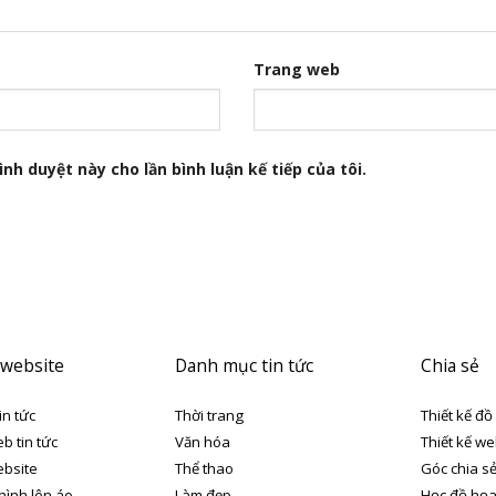
Trang web
nh duyệt này cho lần bình luận kế tiếp của tôi.
 website
Danh mục tin tức
Chia sẻ
in tức
Thời trang
Thiết kế đồ
eb tin tức
Văn hóa
Thiết kế we
ebsite
Thể thao
Góc chia s
 hình lên áo
Làm đẹp
Học đồ họ