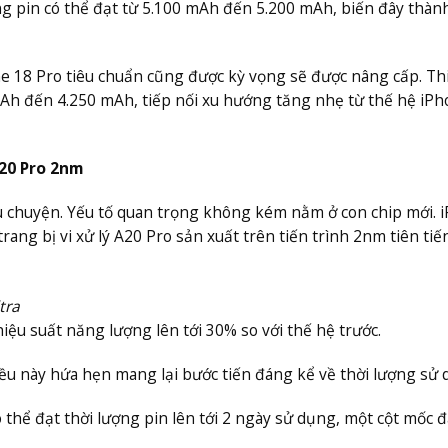
g pin có thể đạt từ 5.100 mAh đến 5.200 mAh, biến đây thành
 18 Pro tiêu chuẩn cũng được kỳ vọng sẽ được nâng cấp. Thi
mAh đến 4.250 mAh, tiếp nối xu hướng tăng nhẹ từ thế hệ iPh
A20 Pro 2nm
u chuyện. Yếu tố quan trọng không kém nằm ở con chip mới. 
ang bị vi xử lý A20 Pro sản xuất trên tiến trình 2nm tiên tiến
tra
hiệu suất năng lượng lên tới 30% so với thế hệ trước.
iều này hứa hẹn mang lại bước tiến đáng kể về thời lượng sử 
 thể đạt thời lượng pin lên tới 2 ngày sử dụng, một cột mốc 