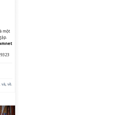
là một
gập.
namnet
59323
,
và
,
về
.