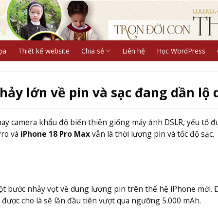
ọa
Thiết kế website
Chia sẻ
Liên hệ
Học WordPress
hảy lớn về pin và sạc đang dần lộ 
hay camera khẩu độ biến thiên giống máy ảnh DSLR, yếu tố đ
Pro và
iPhone 18 Pro Max
vẫn là thời lượng pin và tốc độ sạc.
một bước nhảy vọt về dung lượng pin trên thế hệ iPhone mới.
ị được cho là sẽ lần đầu tiên vượt qua ngưỡng 5.000 mAh.