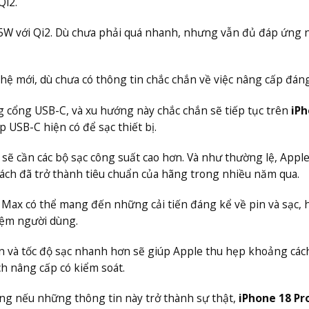
Qi2.
 25W với Qi2. Dù chưa phải quá nhanh, nhưng vẫn đủ đáp ứng 
ế hệ mới, dù chưa có thông tin chắc chắn về việc nâng cấp đáng
 cổng USB-C, và xu hướng này chắc chắn sẽ tiếp tục trên
iP
p USB-C hiện có để sạc thiết bị.
 sẽ cần các bộ sạc công suất cao hơn. Và như thường lệ, Apple
ách đã trở thành tiêu chuẩn của hãng trong nhiều năm qua.
 Max có thể mang đến những cải tiến đáng kể về pin và sạc, h
iệm người dùng.
ơn và tốc độ sạc nhanh hơn sẽ giúp Apple thu hẹp khoảng cách
h nâng cấp có kiểm soát.
ưng nếu những thông tin này trở thành sự thật,
iPhone 18 Pr