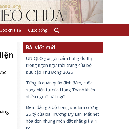
Góc chia sẻ
Cuộc sống
Bài viết mới
diện
UNIQLO gói gọn cảm hứng đô thị
trong ngôn ngữ thời trang của bộ
sưu tập Thu Đông 2026
ược
Từng là quán quân đình đám, cuộc
sống hiện tại của Hồng Thanh khiến
nhiều người bất ngờ
Đem đấu giá bộ trang sức kim cương
 Đáng
25 tỷ của bà Trương Mỹ Lan: Mất hết
hóa đơn nhưng món đắt nhất giá 9,4
tỷ