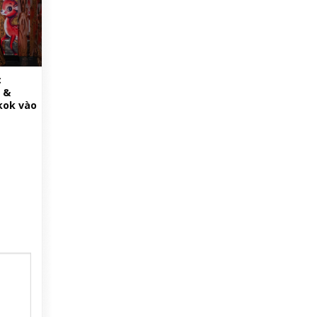
c
 &
kok vào