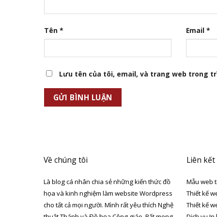
Tên
*
Email
*
Lưu tên của tôi, email, và trang web trong trì
Về chúng tôi
Liên kết
Là blog cá nhân chia sẻ những kiến thức đồ
Mẫu web t
họa và kinh nghiệm làm website Wordpress
Thiết kế w
cho tất cả mọi người. Mình rất yêu thích Nghệ
Thiết kế w
thuật Thánh và Đồ họa Công giáo. Rất mong
Dịch vụ In