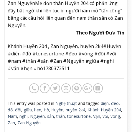
Zan Nguyễn
Mẹ đơn thân Huyền 204 có phản ứng
đầy bất ngờ khi liên tục bị người hâm mộ “tấn công”
bằng các câu hỏi liên quan đến nam thần sân cỏ Zan
Nguyễn.
Theo Người Đưa Tin
Khánh Huyền 204 , Zan Nguyễn, huyền 2k4#Huyền
#diện #đồ #tonesurtone #đeo #vòng #đôi #với
#nam #thần #sân #Zan #Nguyễn #giữa #nghi
#vấn #hẹn #hò1780373511
This entry was posted in
Nghệ thuật
and tagged
diện
,
đeo
,
đố
,
đôi
,
giữa
,
hẹn
,
Hồ
,
Huyền
,
huyền 2k4
,
Khánh Huyền 204
,
Nam
,
nghị
,
Nguyên
,
sản
,
thân
,
tonesurtone
,
Vạn
,
với
,
vong
,
Zan
,
Zan Nguyễn
.