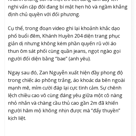
nghi vấn cặp đôi đang bí mật hẹn hò và ngầm khẳng
định chủ quyền với đối phương.
Cụ thể, trong đoạn video ghi lại khoảnh khắc dạo
phố buổi đêm, Khánh Huyền 204 diện trang phục
giản dị nhưng không kém phần quyến rũ với áo
thun ôm sát phối cùng quần jeans, ngọt ngào gọi
người đối diện bằng “bae” (anh yêu).
Ngay sau đó, Zan Nguyễn xuất hiện đầy phong độ
trong chiếc áo phông trắng, áo khoác da bên ngoài
mạnh mẽ, mỉm cười đáp lại cực tình cảm. Sự chênh
lệch chiều cao vô cùng đáng yêu giữa một cô nàng
nhỏ nhắn và chàng cầu thủ cao gần 2m đã khiến
người hâm mộ không nhịn được mà “đẩy thuyền”
kịch liệt.