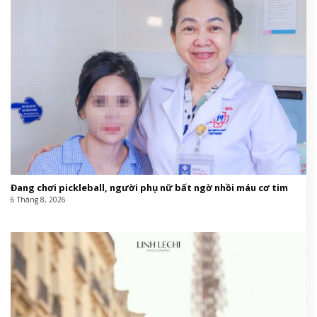
Nhóm truy nã đỏ Interpol lừa 327 tỷ đồng sa lưới khi ẩn náu ở
Bắc Ninh
6 Tháng 8, 2026