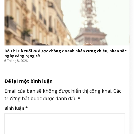
Đang chơi pickleball, người phụ nữ bất ngờ nhồi máu cơ tim
6 Tháng 8, 2026