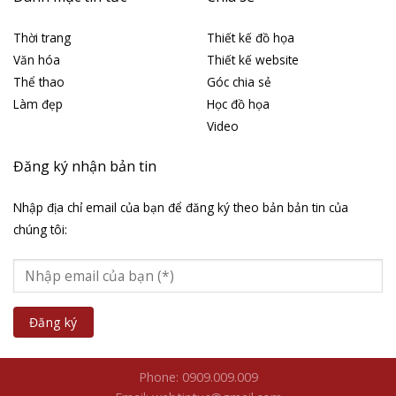
Về chúng tôi
Liên kết website
Là blog cá nhân chia sẻ những
Mẫu web tin tức
kiến thức đồ họa và kinh
Thiết kế web tin tức
nghiệm làm website
Thiết kế website
Wordpress cho tất cả mọi
Dịch vụ In hình lên áo
người. Mình rất yêu thích Nghệ
thuật Thánh và Đồ họa Công
giáo. Rất mong được kết bạn
với đông đảo anh em Designer
gần xa.
Danh mục tin tức
Chia sẻ
Thời trang
Thiết kế đồ họa
Văn hóa
Thiết kế website