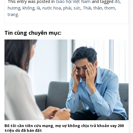
Photographer: Marina Shut @ohmychayka
Makeup: Anna Shevchenko @letsmakeupwithanna
Producer: Natalia Galivetz @natasha_galivec
Harper’s Bazaar Việt Nam
Beauty,nước hoanước hoa#Hương #thơm #không
#phải #là #trang #sức #Đó #là #thần
#thái1778071783
This entry was posted in
Giáo hội Việt Nam
and tagged
đố
,
hương
,
không
,
là
,
nước hoa
,
phải
,
sức
,
Thái
,
thân
,
thơm
,
trang
.