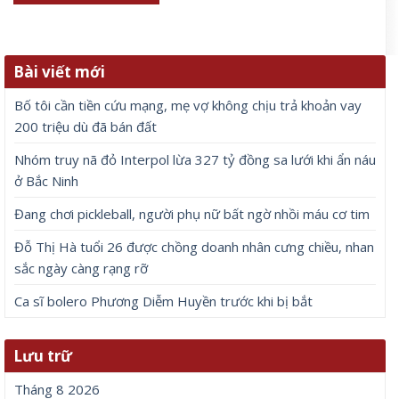
Tên
*
Email
*
Trang web
Lưu tên của tôi, email, và trang web trong trình
duyệt này cho lần bình luận kế tiếp của tôi.
Bài viết mới