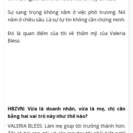
HBZVN: Vì sao thẩm mỹ của thương hiệu rất
quan trọng?
VALERIA BLESS: Mọi chi tiết đều quan trọng và đòi
hỏi sự nhạy bén: công thức, sự cân bằng các nốt
hương, chất liệu chai, màu sắc, kiểu chữ, kể cảm giác
khi một người cầm chai nước hoa lên tay lần đầu.
Sự sang trọng không nằm ở việc phô trương. Nó
nằm ở chiều sâu. Là sự tự tin không cần chứng minh.