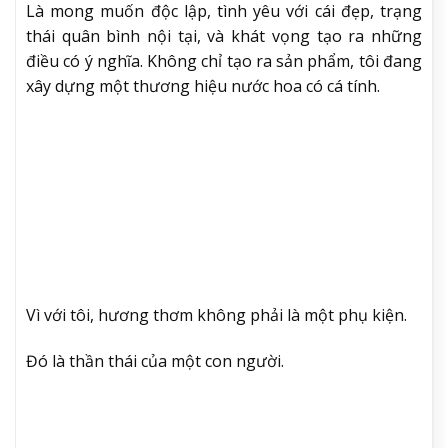
những gì mình tạo ra sẽ trở thành di sản.
HBZVN: Valeria Bless có ý nghĩa gì với chị hôm
nay?
VALERIA BLESS: Đó là sự phản chiếu con người và
triết lý của tôi.
Là mong muốn độc lập, tình yêu với cái đẹp, trạng
thái quân bình nội tại, và khát vọng tạo ra những
điều có ý nghĩa. Không chỉ tạo ra sản phẩm, tôi đang