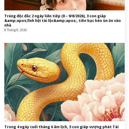
Trúng độc đắc 2 ngày liên tiếp (8 – 9/8/2026), 3 con giáp
&amp;apos;lĩnh hội tài lộc&amp;apos;, tiền bạc kéo ùn ùn vào
nhà
8 Tháng 8, 2026
Trong 4 ngày cuối tháng 6 âm lịch, 3 con giáp vượng phát Tài