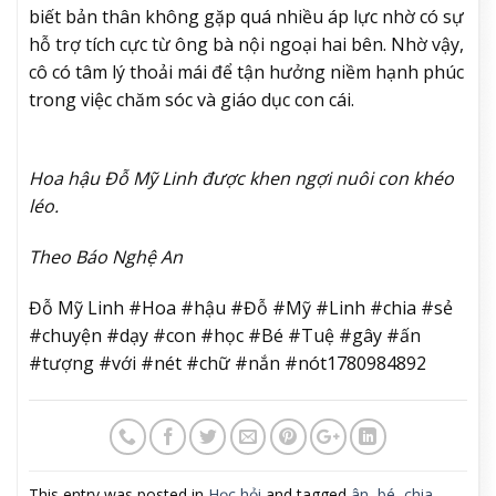
biết bản thân không gặp quá nhiều áp lực nhờ có sự
hỗ trợ tích cực từ ông bà nội ngoại hai bên. Nhờ vậy,
cô có tâm lý thoải mái để tận hưởng niềm hạnh phúc
trong việc chăm sóc và giáo dục con cái.
Hoa hậu Đỗ Mỹ Linh được khen ngợi nuôi con khéo
léo.
Theo Báo Nghệ An
Đỗ Mỹ Linh #Hoa #hậu #Đỗ #Mỹ #Linh #chia #sẻ
#chuyện #dạy #con #học #Bé #Tuệ #gây #ấn
#tượng #với #nét #chữ #nắn #nót1780984892
This entry was posted in
Học hỏi
and tagged
ân
,
bé
,
chia
,