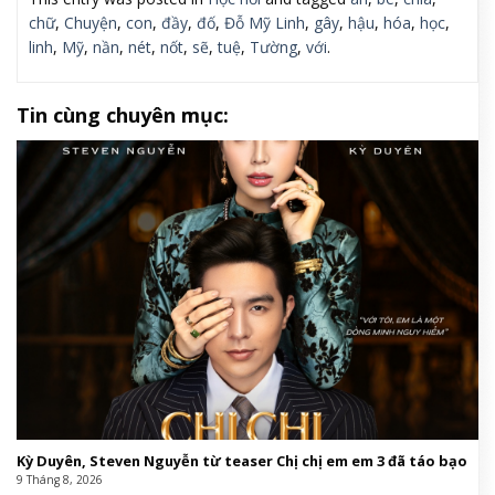
chữ
,
Chuyện
,
con
,
đầy
,
đố
,
Đỗ Mỹ Linh
,
gây
,
hậu
,
hóa
,
học
,
linh
,
Mỹ
,
nần
,
nét
,
nốt
,
sẽ
,
tuệ
,
Tường
,
với
.
Tin cùng chuyên mục:
Kỳ Duyên, Steven Nguyễn từ teaser Chị chị em em 3 đã táo bạo
9 Tháng 8, 2026