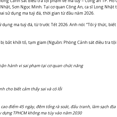
hòng Cảnh sát điều tra tội phạm về ma túy – Công an TP. Hồ 
Nhật, Sơn Ngọc Minh. Tại cơ quan Công An, ca sĩ Long Nhật 
ai sử dụng ma tuý đá, thời gian từ đầu năm 2026.
ụng ma tuý đá, từ trước Tết 2026. Anh nói: “Tôi ý thức, biế
ị bắt khởi tố, tạm giam (Nguồn: Phòng Cảnh sát điều tra tộ
hận hành vi sai phạm tại cơ quan chức năng
h cho biết cảm thấy sai và có lỗi
 cao điểm 45 ngày, đêm tổng rà soát, đấu tranh, làm sạch địa
ây dựng TPHCM không ma túy vào năm 2030