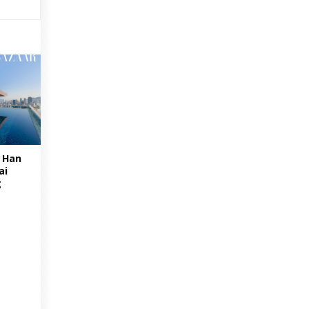
 Han
ai
g