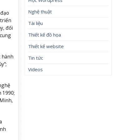
Nghệ thuật
 đạo
triển
Tài liệu
y, đối
Thiết kế đồ họa
 cung
Thiết kế website
c hành
Tin tức
y”;
Videos
 nghệ
m 1990;
 Minh,
a
anh