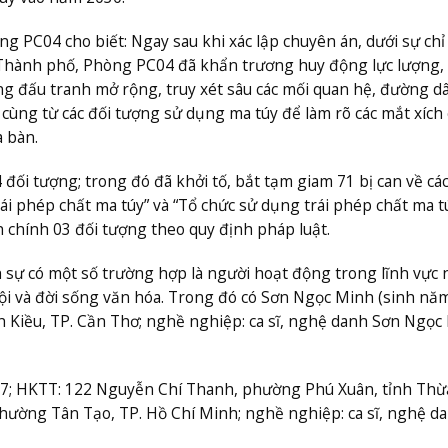
 PC04 cho biết: Ngay sau khi xác lập chuyên án, dưới sự chỉ
n Thành phố, Phòng PC04 đã khẩn trương huy động lực lượng, 
g đấu tranh mở rộng, truy xét sâu các mối quan hệ, đường dâ
ến cùng từ các đối tượng sử dụng ma túy để làm rõ các mắt xích
a bàn.
 đối tượng; trong đó đã khởi tố, bắt tạm giam 71 bị can về cá
rái phép chất ma túy” và “Tổ chức sử dụng trái phép chất ma tú
chính 03 đối tượng theo quy định pháp luật.
nh sự có một số trường hợp là người hoạt động trong lĩnh vực
ội và đời sống văn hóa. Trong đó có Sơn Ngọc Minh (sinh nă
Kiều, TP. Cần Thơ; nghề nghiệp: ca sĩ, nghệ danh Sơn Ngọc
67; HKTT: 122 Nguyễn Chí Thanh, phường Phú Xuân, tỉnh Thừ
phường Tân Tạo, TP. Hồ Chí Minh; nghề nghiệp: ca sĩ, nghệ d