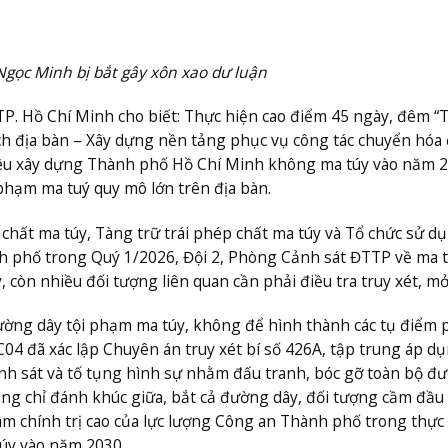
Ngọc Minh bị bắt gây xôn xao dư luận
TP. Hồ Chí Minh cho biết: Thực hiện cao điểm 45 ngày, đêm “
ạch địa bàn – Xây dựng nền tảng phục vụ công tác chuyển hóa 
 tiêu xây dựng Thành phố Hồ Chí Minh không ma túy vào năm 2
phạm ma tuý quy mô lớn trên địa bàn.
 chất ma túy, Tàng trữ trái phép chất ma túy và Tổ chức sử dụ
nh phố trong Quý 1/2026, Đội 2, Phòng Cảnh sát ĐTTP về ma 
ý, còn nhiều đối tượng liên quan cần phải điều tra truy xét, m
 đường dây tội phạm ma túy, không để hình thành các tụ điểm 
C04 đã xác lập Chuyên án truy xét bí số 426A, tập trung áp d
rinh sát và tố tụng hình sự nhằm đấu tranh, bóc gỡ toàn bộ đ
ông chỉ đánh khúc giữa, bắt cả đường dây, đối tượng cầm đầu 
âm chính trị cao của lực lượng Công an Thành phố trong thực
úy vào năm 2030.