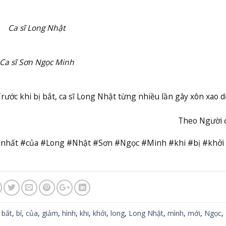
Ca sĩ Long Nhật
Ca sĩ Sơn Ngọc Minh
rước khi bị bắt, ca sĩ Long Nhật từng nhiều lần gây xôn xao d
Theo Người 
nhất #của #Long #Nhật #Sơn #Ngọc #Minh #khi #bị #khởi
,
bất
,
bí
,
của
,
giảm
,
hình
,
khi
,
khởi
,
long
,
Long Nhật
,
mình
,
mới
,
Ngọc
,