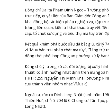
Đồng chí Đại tá Phạm Đình Ngọc – Trưởng phòng
trực tiếp, quyết liệt của Ban Giám đốc Công a
khai đồng bộ các biện pháp nghiệp vụ, tập trun
tượng liên quan; kiên trì khai thác, truy vết đ
cấp, tổ chức sử dụng và tiêu thụ ma túy trên đị
Kết quả khám phá bước đầu đã bắt giữ, xử lý 74
vi “Mua bán trái phép chất ma túy”, “Tàng trữ t
đồng thời phối hợp Công an phường xử lý hành 
Đáng chú ý, trong số các đối tượng bị xử lý hì
thuật, có ảnh hưởng nhất định trên mạng xã h
HKTT: 259 Nguyễn Thị Minh Khai, phường Ninh 
cựu thành viên nhóm nhạc VMusic)
Ngoài ra, còn có Đinh Long Nhật (sinh năm 19
Thiên Huế; chỗ ở: 704 lô C Chung cư Tân Tạo, 
Long Nhật).