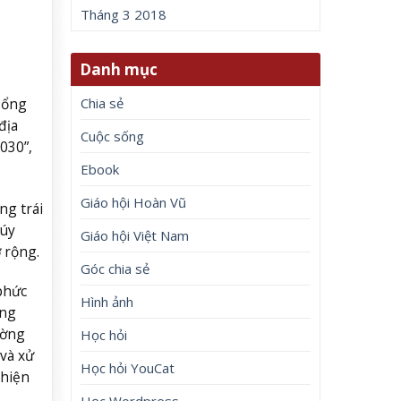
Tháng 3 2018
Danh mục
Chia sẻ
Tổng
địa
Cuộc sống
030”,
Ebook
Giáo hội Hoàn Vũ
ng trái
túy
Giáo hội Việt Nam
ở rộng.
Góc chia sẻ
phức
Hình ảnh
ụng
ường
Học hỏi
và xử
Học hỏi YouCat
 hiện
Học Wordpress