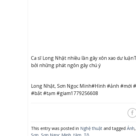
Ca sĩ Long Nhật nhiều lần gây xôn xao dư luận
T
bởi những phát ngôn gây chú ý
Long Nhật, Sơn Ngọc Minh#Hình #ảnh #mới #
#bắt #tạm #giam1779256608
This entry was posted in
Nghệ thuật
and tagged
Ánh
Sơn
,
Sơn Ngọc Minh
,
tăm
,
Tô
.