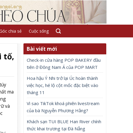
Góc chia sẻ
Cuộc sống
Bài viết mới
 tố,
Check-in cửa hàng POP BAKERY đầu
tiên ở Đông Nam Á của POP MART
Hoa hậu Ý Nhi trở lại Úc hoàn thành
túy
việc học, hé lộ cột mốc đặc biệt vào
chất ma
tháng 11
ổng
Vì sao TikTok khoá phiên livestream
rữ và
của bà Nguyễn Phương Hằng?
ọc
Khách sạn TUI BLUE Han River chính
thức khai trương tại Đà Nẵng