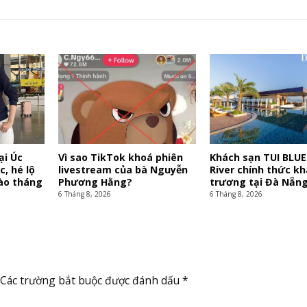
ại Úc
Vì sao TikTok khoá phiên
Khách sạn TUI BLUE
c, hé lộ
livestream của bà Nguyễn
River chính thức kh
vào tháng
Phương Hằng?
trương tại Đà Nẵn
6 Tháng 8, 2026
6 Tháng 8, 2026
Các trường bắt buộc được đánh dấu
*