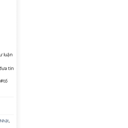
ư luận
đưa tin
 #tố
Nhật
,