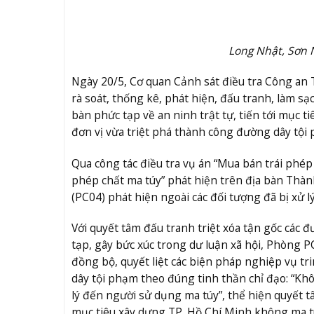
Long Nhật, Sơn 
Ngày 20/5, Cơ quan Cảnh sát điều tra Công an 
rà soát, thống kê, phát hiện, đấu tranh, làm s
bàn phức tạp về an ninh trật tự, tiến tới mục
đơn vị vừa triệt phá thành công đường dây tội 
Qua công tác điều tra vụ án “Mua bán trái phép
phép chất ma túy” phát hiện trên địa bàn Thà
(PC04) phát hiện ngoài các đối tượng đã bị xử l
Với quyết tâm đấu tranh triệt xóa tận gốc các
tạp, gây bức xúc trong dư luận xã hội, Phòng P
đồng bộ, quyết liệt các biện pháp nghiệp vụ t
dây tội phạm theo đúng tinh thần chỉ đạo: “Kh
lý đến người sử dụng ma túy”, thể hiện quyết t
mục tiêu xây dựng TP. Hồ Chí Minh không ma t