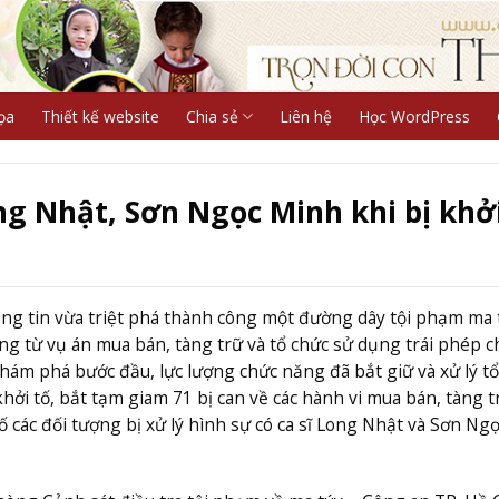
ọa
Thiết kế website
Chia sẻ
Liên hệ
Học WordPress
g Nhật, Sơn Ngọc Minh khi bị khởi
ng tin vừa triệt phá thành công một đường dây tội phạm ma 
ng từ vụ án mua bán, tàng trữ và tổ chức sử dụng trái phép 
khám phá bước đầu, lực lượng chức năng đã bắt giữ và xử lý t
hởi tố, bắt tạm giam 71 bị can về các hành vi mua bán, tàng t
 các đối tượng bị xử lý hình sự có ca sĩ Long Nhật và Sơn Ng