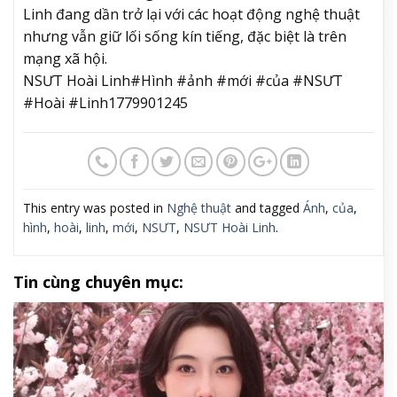
Linh đang dần trở lại với các hoạt động nghệ thuật
nhưng vẫn giữ lối sống kín tiếng, đặc biệt là trên
mạng xã hội.
NSƯT Hoài Linh#Hình #ảnh #mới #của #NSƯT
#Hoài #Linh1779901245
This entry was posted in
Nghệ thuật
and tagged
Ánh
,
của
,
hình
,
hoài
,
linh
,
mới
,
NSƯT
,
NSƯT Hoài Linh
.
Tin cùng chuyên mục: