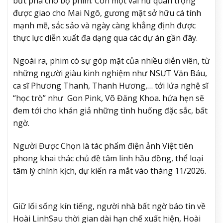
bứt phá cho bộ phim. Còn một vai nữ quan trọng
được giao cho Mai Ngô, gương mặt sở hữu cá tính
mạnh mẽ, sắc sảo và ngày càng khẳng định được
thực lực diễn xuất đa dạng qua các dự án gần đây.
Ngoài ra, phim có sự góp mặt của nhiều diễn viên, từ
những người giàu kinh nghiệm như NSƯT Văn Báu,
ca sĩ Phương Thanh, Thanh Hương,… tới lứa nghệ sĩ
“học trò” như Gon Pink, Võ Đăng Khoa. hứa hẹn sẽ
đem tới cho khán giả những tình huống đặc sắc, bất
ngờ.
Người Được Chọn là tác phẩm điện ảnh Việt tiên
phong khai thác chủ đề tâm linh hầu đồng, thể loại
tâm lý chính kịch, dự kiến ra mắt vào tháng 11/2026.
Giữ lối sống kín tiếng, người nhà bất ngờ báo tin về
Hoài Linh
Sau thời gian dài hạn chế xuất hiện, Hoài