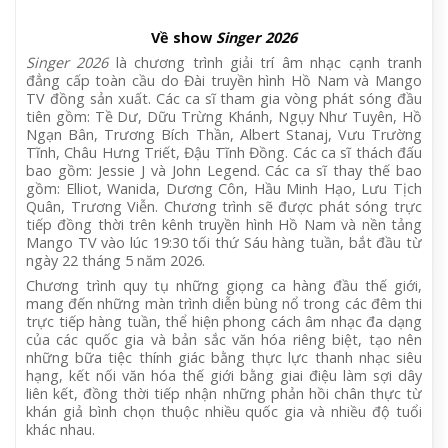
Về show
Singer 2026
Singer 2026
là chương trình giải trí âm nhạc cạnh tranh
đẳng cấp toàn cầu do Đài truyền hình Hồ Nam và Mango
TV đồng sản xuất. Các ca sĩ tham gia vòng phát sóng đầu
tiên gồm: Tề Dư, Dữu Trừng Khánh, Ngụy Như Tuyên, Hồ
Ngạn Bân, Trương Bích Thần, Albert Stanaj, Vưu Trường
Tĩnh, Châu Hưng Triết, Đậu Tĩnh Đồng. Các ca sĩ thách đấu
bao gồm: Jessie J và John Legend. Các ca sĩ thay thế bao
gồm: Elliot, Wanida, Dương Côn, Hầu Minh Hạo, Lưu Tịch
Quân, Trương Viễn. Chương trình sẽ được phát sóng trực
tiếp đồng thời trên kênh truyền hình Hồ Nam và nền tảng
Mango TV vào lúc 19:30 tối thứ Sáu hàng tuần, bắt đầu từ
ngày 22 tháng 5 năm 2026.
Chương trình quy tụ những giọng ca hàng đầu thế giới,
mang đến những màn trình diễn bùng nổ trong các đêm thi
trực tiếp hàng tuần, thể hiện phong cách âm nhạc đa dạng
của các quốc gia và bản sắc văn hóa riêng biệt, tạo nên
những bữa tiệc thính giác bằng thực lực thanh nhạc siêu
hạng, kết nối văn hóa thế giới bằng giai điệu làm sợi dây
liên kết, đồng thời tiếp nhận những phản hồi chân thực từ
khán giả bình chọn thuộc nhiều quốc gia và nhiều độ tuổi
khác nhau.