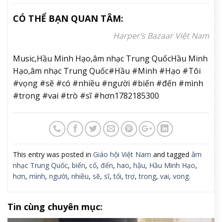
CÓ THỂ BẠN QUAN TÂM:
Harper’s Bazaar Việt Nam
Music,Hầu Minh Hạo,âm nhạc Trung QuốcHầu Minh
Hạo,âm nhạc Trung Quốc#Hầu #Minh #Hạo #Tôi
#vọng #sẽ #có #nhiều #người #biến #đến #mình
#trong #vai #trò #sĩ #hơn1782185300
This entry was posted in
Giáo hội Việt Nam
and tagged
âm
nhạc Trung Quốc
,
biển
,
cổ
,
đến
,
hao
,
hậu
,
Hầu Minh Hạo
,
hơn
,
mình
,
người
,
nhiều
,
sẽ
,
sĩ
,
tối
,
trợ
,
trong
,
vai
,
vong
.
Tin cùng chuyên mục: