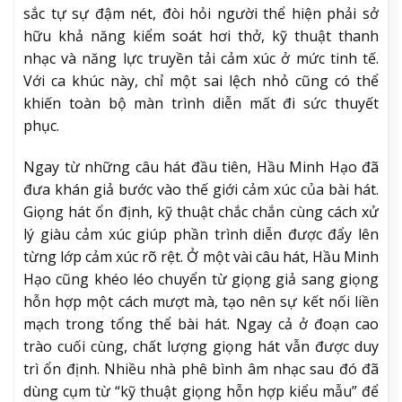
sắc tự sự đậm nét, đòi hỏi người thể hiện phải sở
hữu khả năng kiểm soát hơi thở, kỹ thuật thanh
nhạc và năng lực truyền tải cảm xúc ở mức tinh tế.
Với ca khúc này, chỉ một sai lệch nhỏ cũng có thể
khiến toàn bộ màn trình diễn mất đi sức thuyết
phục.
Ngay từ những câu hát đầu tiên, Hầu Minh Hạo đã
đưa khán giả bước vào thế giới cảm xúc của bài hát.
Giọng hát ổn định, kỹ thuật chắc chắn cùng cách xử
lý giàu cảm xúc giúp phần trình diễn được đẩy lên
từng lớp cảm xúc rõ rệt. Ở một vài câu hát, Hầu Minh
Hạo cũng khéo léo chuyển từ giọng giả sang giọng
hỗn hợp một cách mượt mà, tạo nên sự kết nối liền
mạch trong tổng thể bài hát. Ngay cả ở đoạn cao
trào cuối cùng, chất lượng giọng hát vẫn được duy
trì ổn định. Nhiều nhà phê bình âm nhạc sau đó đã
dùng cụm từ “kỹ thuật giọng hỗn hợp kiểu mẫu” để