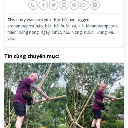
This entry was posted in
Học hỏi
and tagged
ampampaposChảo
,
bác
,
bộ
,
buộc
,
cả
,
Hà
,
lửaampampapos
,
miền
,
nắng nóng
,
ngày
,
Nhật
,
nơi
,
Nóng
,
nước
,
Trúng
,
và
,
vào
.
Tin cùng chuyên mục: