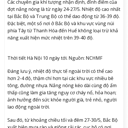
Các chuyên gia khí tượng nhận định, đỉnh điểm của
đợt nắng nóng là từ ngày 24-27/5. Nhiệt độ cao nhất
tại Bắc Bộ và Trung Bộ có thể dao động từ 36-39 độ.
Đặc biệt, một số nơi ở Bắc Bộ và khu vực vùng núi
phía Tây từ Thanh Hóa đến Huế không loại trừ khả
năng xuất hiện mức nhiệt trên 39-40 độ.
Thời tiết Hà Nội 10 ngày tới. Nguồn: NCHMF
Đáng lưu ý, nhiệt độ thực tế ngoài trời có thể cao
hơn 2-4 độ, thậm chí hơn tại các khu vực nhiều bê
tông, đường nhựa. Nắng nóng kéo dài cùng độ ẩm
thấp cũng làm gia tăng nguy cơ cháy nổ, hỏa hoạn;
ảnh hưởng đến sức khỏe người già, trẻ nhỏ, người
lao động ngoài trời.
Sau đó, từ khoảng chiều tối và đêm 27-30/5, Bắc Bộ
xuất hiện mưa rào và giông rải rác, cục bộ có nơi