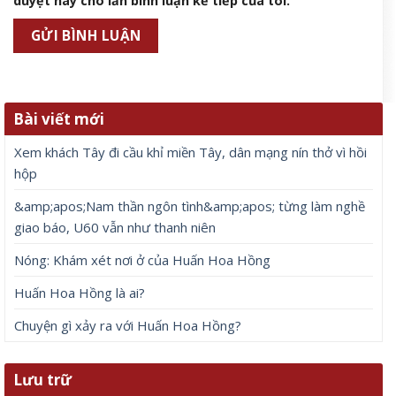
duyệt này cho lần bình luận kế tiếp của tôi.
Bài viết mới
Xem khách Tây đi cầu khỉ miền Tây, dân mạng nín thở vì hồi
hộp
&amp;apos;Nam thần ngôn tình&amp;apos; từng làm nghề
giao báo, U60 vẫn như thanh niên
Nóng: Khám xét nơi ở của Huấn Hoa Hồng
Huấn Hoa Hồng là ai?
Chuyện gì xảy ra với Huấn Hoa Hồng?
Lưu trữ