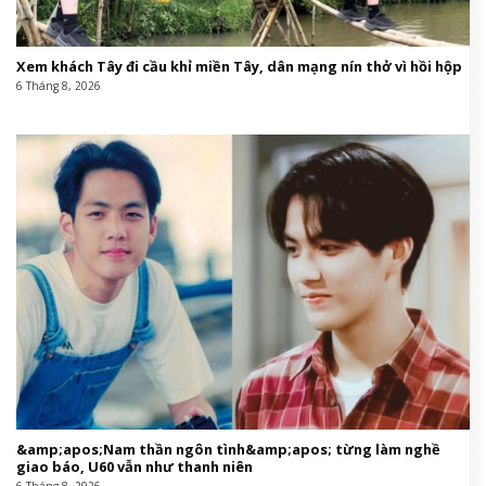
Xem khách Tây đi cầu khỉ miền Tây, dân mạng nín thở vì hồi hộp
6 Tháng 8, 2026
&amp;apos;Nam thần ngôn tình&amp;apos; từng làm nghề
giao báo, U60 vẫn như thanh niên
6 Tháng 8, 2026