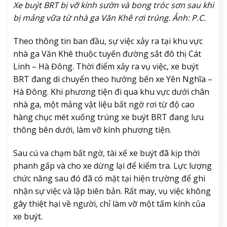
Xe buýt BRT bị vỡ kính sườn và bong tróc sơn sau khi
bị mảng vữa từ nhà ga Văn Khê rơi trúng. Ảnh: P.C.
Theo thông tin ban đầu, sự việc xảy ra tại khu vực
nhà ga Văn Khê thuộc tuyến đường sắt đô thị Cát
Linh – Hà Đông. Thời điểm xảy ra vụ việc, xe buýt
BRT đang di chuyển theo hướng bến xe Yên Nghĩa –
Hà Đông. Khi phương tiện đi qua khu vực dưới chân
nhà ga, một mảng vật liệu bất ngờ rơi từ độ cao
hàng chục mét xuống trúng xe buýt BRT đang lưu
thông bên dưới, làm vỡ kính phương tiện.
Sau cú va chạm bất ngờ, tài xế xe buýt đã kịp thời
phanh gấp và cho xe dừng lại để kiểm tra. Lực lượng
chức năng sau đó đã có mặt tại hiện trường để ghi
nhận sự việc và lập biên bản. Rất may, vụ việc không
gây thiệt hại về người, chỉ làm vỡ một tấm kính của
xe buýt.