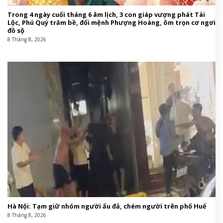
Trong 4 ngày cuối tháng 6 âm lịch, 3 con giáp vượng phát Tài
Lộc, Phú Quý trăm bề, đổi mệnh Phượng Hoàng, ôm trọn cơ ngơi
đồ sộ
8 Tháng 8, 2026
Hà Nội: Tạm giữ nhóm người ẩu đả, chém người trên phố Huế
8 Tháng 8, 2026