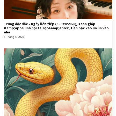
Trúng độc đắc 2 ngày liên tiếp (8 – 9/8/2026), 3 con giáp
&amp;apos;lĩnh hội tài lộc&amp;apos;, tiền bạc kéo ùn ùn vào
nhà
8 Tháng 8, 2026