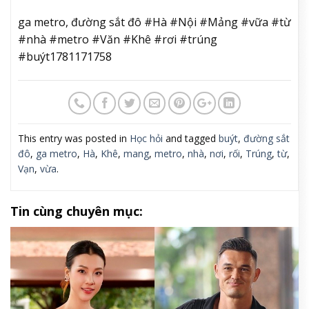
ga metro, đường sắt đô #Hà #Nội #Mảng #vữa #từ
#nhà #metro #Văn #Khê #rơi #trúng
#buýt1781171758
This entry was posted in
Học hỏi
and tagged
buýt
,
đường sắt
đô
,
ga metro
,
Hà
,
Khê
,
mang
,
metro
,
nhà
,
nơi
,
rối
,
Trúng
,
từ
,
Vạn
,
vừa
.
Tin cùng chuyên mục: