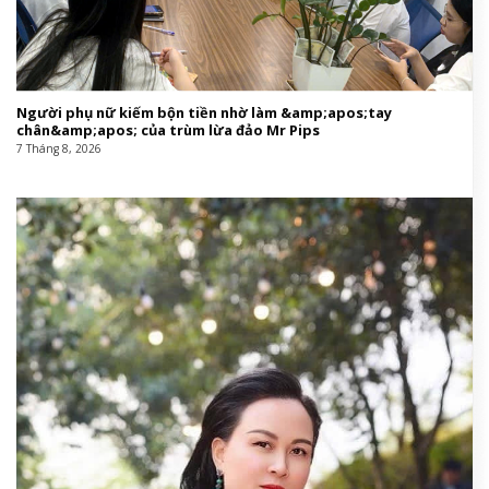
Người phụ nữ kiếm bộn tiền nhờ làm &amp;apos;tay
chân&amp;apos; của trùm lừa đảo Mr Pips
7 Tháng 8, 2026