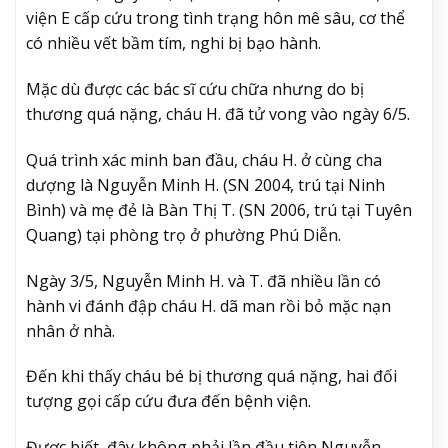
viện E cấp cứu trong tình trạng hôn mê sâu, cơ thể
có nhiều vết bầm tím, nghi bị bạo hành.
Mặc dù được các bác sĩ cứu chữa nhưng do bị
thương quá nặng, cháu H. đã tử vong vào ngày 6/5.
Quá trình xác minh ban đầu, cháu H. ở cùng cha
dượng là Nguyễn Minh H. (SN 2004, trú tại Ninh
Bình) và mẹ đẻ là Bàn Thị T. (SN 2006, trú tại Tuyên
Quang) tại phòng trọ ở phường Phú Diễn.
Ngày 3/5, Nguyễn Minh H. và T. đã nhiều lần có
hành vi đánh đập cháu H. dã man rồi bỏ mặc nạn
nhân ở nhà.
Đến khi thấy cháu bé bị thương quá nặng, hai đối
tượng gọi cấp cứu đưa đến bệnh viện.
Được biết, đây không phải lần đầu tiên Nguyễn