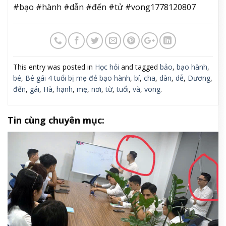
#bạo #hành #dẫn #đến #tử #vong1778120807
This entry was posted in
Học hỏi
and tagged
bảo
,
bạo hành
,
bé
,
Bé gái 4 tuổi bị mẹ đẻ bạo hành
,
bí
,
cha
,
dàn
,
dễ
,
Dương
,
đến
,
gái
,
Hà
,
hạnh
,
mẹ
,
nơi
,
từ
,
tuổi
,
và
,
vong
.
Tin cùng chuyên mục: