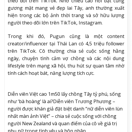
theo dõi trên TikTok. Nhờ chiều cao nổi bật cùng
gương mặt mang vẻ đẹp lai Tây, anh thường xuất
hiện trong các bộ ảnh thời trang và sở hữu lượng
người theo dõi lớn trên TikTok, Instagram.
Trong khi đó, Pugun cũng là một content
creator/influencer tại Thái Lan có 4,5 triệu follower
trên TikTok. Cô thường chia sẻ cuộc sống hằng
ngày, chuyện tình cảm vợ chồng và các nội dung
lifestyle trên mạng xã hội, thu hút sự quan tâm nhờ
tính cách hoạt bát, năng lượng tích cực.
Diễn viên Việt cao 1m50 lấy chồng Tây tỷ phú, sống
như ‘bà hoàng’ là ai?
Diễn viên Trương Phương –
người được khán giả đặt biệt danh “nữ diễn viên lùn
nhất màn ảnh Việt” – chia sẻ cuộc sống với chồng
người New Zealand và quan điểm của cô về giá trị
phụ nữ trong tình yêu và hôn nhân.