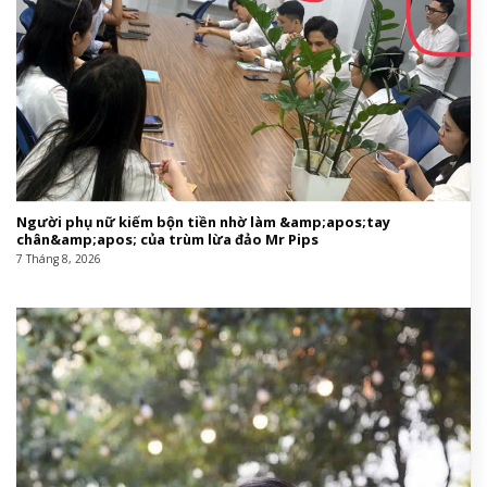
Người phụ nữ kiếm bộn tiền nhờ làm &amp;apos;tay
chân&amp;apos; của trùm lừa đảo Mr Pips
7 Tháng 8, 2026