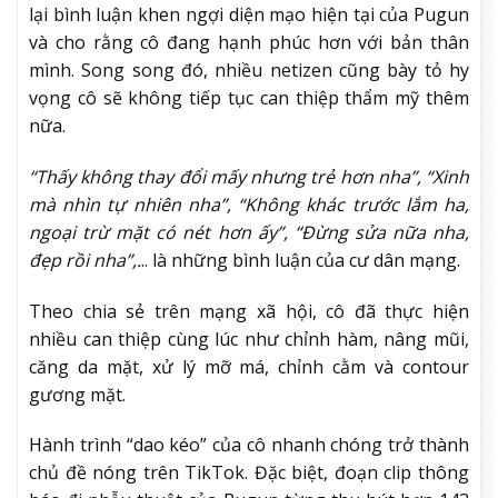
lại bình luận khen ngợi diện mạo hiện tại của Pugun
và cho rằng cô đang hạnh phúc hơn với bản thân
mình. Song song đó, nhiều netizen cũng bày tỏ hy
vọng cô sẽ không tiếp tục can thiệp thẩm mỹ thêm
nữa.
“Thấy không thay đổi mấy nhưng trẻ hơn nha”, “Xinh
mà nhìn tự nhiên nha”, “Không khác trước lắm ha,
ngoại trừ mặt có nét hơn ấy”, “Đừng sửa nữa nha,
đẹp rồi nha”,.
.. là những bình luận của cư dân mạng.
Theo chia sẻ trên mạng xã hội, cô đã thực hiện
nhiều can thiệp cùng lúc như chỉnh hàm, nâng mũi,
căng da mặt, xử lý mỡ má, chỉnh cằm và contour
gương mặt.
Hành trình “dao kéo” của cô nhanh chóng trở thành
chủ đề nóng trên TikTok. Đặc biệt, đoạn clip thông