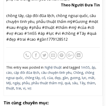
Theo Người Đưa Tin
chồng tây, cặp đôi đũa lệch, chồng ngoại quốc, câu
chuyện tình yêu, phẫu thuật thẩm mỹ#Gương #mặt
#sau #ngày #phẫu #thuật #thẩm #mỹ #của #cô
#vợ #cao #1m55 #áp #lực #vì #chồng #Tây #quá
#đẹp #trai #cao #gần1779128512
This entry was posted in
Nghệ thuật
and tagged
1m55
,
ập
,
cáo
,
cặp đôi đũa lệch
,
câu chuyện tình yêu
,
Chồng
,
chồng
ngoại quốc
,
chồng tây
,
cổ
,
của
,
đẹp
,
gần
,
gương
,
lực
,
mắt
,
Mỹ
,
ngày
,
phẫu
,
phẫu thuật thẩm mỹ
,
quà
,
sâu
,
Tây
,
thăm
,
thuật
,
trai
,
vị
,
vợ
.
Tin cùng chuyên mục: