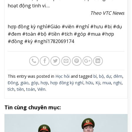
hoạt động tinh vi….
Theo VTC News
hợp đồng kỳ nghỉ#Giáo #viên #nghỉ #hưu #bị #dụ
#đem #toàn #bộ #tiền #tích #góp #mua #hợp
#đồng #kỳ #nghỉ1782069174
This entry was posted in
Học hỏi
and tagged
bí
,
bộ
,
dự
,
đêm
,
Đông
,
giáo
,
góp
,
hợp
,
hợp đồng kỳ nghỉ
,
hữu
,
Kỳ
,
mua
,
nghị
,
tích
,
tiền
,
toán
,
Viên
.
Tin cùng chuyên mục: