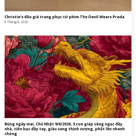
Christie’s đấu giá trang phục từ phim The Devil Wears Prada
8 Tháng 8, 2026
Đúng ngày mai, Chủ Nhật 9/8/2026, 3 con giáp vàng ngọc đầy
nhà, tiền bạc đầy tay, giàu sang thịnh vượng, phất lên nhanh
chóng