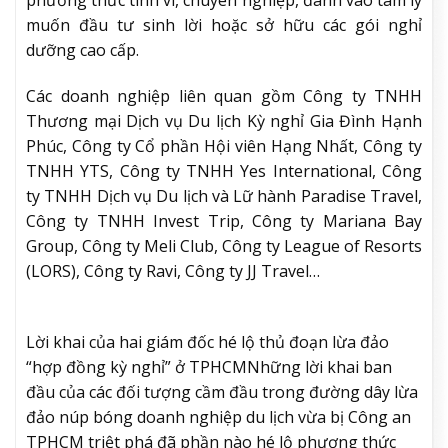
phương thức tinh vi, chuyên nghiệp, đánh vào tâm lý
muốn đầu tư sinh lời hoặc sở hữu các gói nghỉ
dưỡng cao cấp.
Các doanh nghiệp liên quan gồm Công ty TNHH
Thương mại Dịch vụ Du lịch Kỳ nghỉ Gia Đình Hạnh
Phúc, Công ty Cổ phần Hội viên Hạng Nhất, Công ty
TNHH YTS, Công ty TNHH Yes International, Công
ty TNHH Dịch vụ Du lịch và Lữ hành Paradise Travel,
Công ty TNHH Invest Trip, Công ty Mariana Bay
Group, Công ty Meli Club, Công ty League of Resorts
(LORS), Công ty Ravi, Công ty JJ Travel…
Lời khai của hai giám đốc hé lộ thủ đoạn lừa đảo
“hợp đồng kỳ nghỉ” ở TPHCM
Những lời khai ban
đầu của các đối tượng cầm đầu trong đường dây lừa
đảo núp bóng doanh nghiệp du lịch vừa bị Công an
TPHCM triệt phá đã phần nào hé lộ phương thức