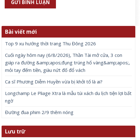
Tên
*
Email
*
Trang web
Lưu tên của tôi, email, và trang web trong trình
duyệt này cho lần bình luận kế tiếp của tôi.