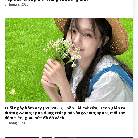
This entry was posted in
Giáo hội Việt Nam
and tagged
ảnh
bìa
,
Banyan Tree Lăng Cô
,
cho
,
giáo
,
Kim
,
làm
,
lấn
,
năng
,
resort
,
sĩ
,
sử
,
Thái
,
thổ
,
tiền
,
VUNGOC&SON
,
VUNGOCampSON
.
Tin cùng chuyên mục: