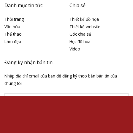
Thiết kế website
Tin tức
Videos
Về chúng tôi
Liên kết website
Là blog cá nhân chia sẻ những
Mẫu web tin tức
kiến thức đồ họa và kinh
Thiết kế web tin tức
nghiệm làm website
Thiết kế website
Wordpress cho tất cả mọi
Dịch vụ In hình lên áo
người. Mình rất yêu thích Nghệ
thuật Thánh và Đồ họa Công
giáo. Rất mong được kết bạn
với đông đảo anh em Designer
gần xa.