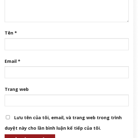
Longchamp Le Pliage Xtra là mẫu túi xách du lịch tiện lợi bất
ngờ
5 Tháng 8, 2026
Để lại một bình luận
Email của bạn sẽ không được hiển thị công khai.
Các
trường bắt buộc được đánh dấu
*
Bình luận
*