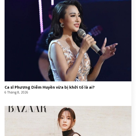
Top 9 xu hướng thời trang Thu Đông 2026
6 Tháng 8, 2026
Cuối ngày hôm nay (6/8/2026), Thần Tài mở cửa, 3 con giáp ra
đường &amp;apos;đụng trúng hố vàng&amp;apos;, mỏi tay
đếm tiền, giàu nứt đố đổ vách
6 Tháng 8, 2026