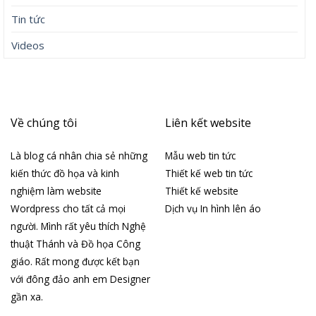
Cuộc sống
Ebook
Giáo hội Hoàn Vũ
Giáo hội Việt Nam
Góc chia sẻ
Hình ảnh
Học hỏi
Học hỏi YouCat
Học Wordpress
Nghệ thuật
Tài liệu
Thiết kế đồ họa