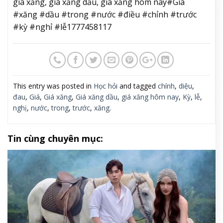
giá xăng, giá xăng dầu, giá xăng hôm nay#Giá
#xăng #dầu #trong #nước #điều #chỉnh #trước
#kỳ #nghỉ #lễ1777458117
This entry was posted in
Học hỏi
and tagged
chính
,
diệu
,
đau
,
Giá
,
Giá xăng
,
Giá xăng dầu
,
giá xăng hôm nay
,
Kỳ
,
lễ
,
nghị
,
nước
,
trong
,
trước
,
xăng
.
Tin cùng chuyên mục: