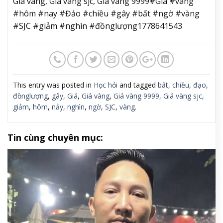
Giá vàng, Giá vàng sjc, Giá vàng 9999#Giá #vàng
#hôm #nay #Đảo #chiều #gây #bất #ngờ #vàng
#SJC #giảm #nghìn #đồnglượng1778641543
This entry was posted in
Học hỏi
and tagged
bất
,
chiều
,
đạo
,
đồnglượng
,
gây
,
Giá
,
Giá vàng
,
Giá vàng 9999
,
Giá vàng sjc
,
giảm
,
hôm
,
nảy
,
nghìn
,
ngờ
,
SJC
,
vàng
.
Tin cùng chuyên mục: