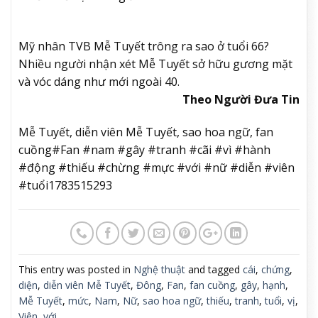
Mỹ nhân TVB Mễ Tuyết trông ra sao ở tuổi 66?
Nhiều người nhận xét Mễ Tuyết sở hữu gương mặt
và vóc dáng như mới ngoài 40.
Theo Người Đưa Tin
Mễ Tuyết, diễn viên Mễ Tuyết, sao hoa ngữ, fan
cuồng#Fan #nam #gây #tranh #cãi #vì #hành
#động #thiếu #chừng #mực #với #nữ #diễn #viên
#tuổi1783515293
This entry was posted in
Nghệ thuật
and tagged
cái
,
chứng
,
diện
,
diễn viên Mễ Tuyết
,
Đông
,
Fan
,
fan cuồng
,
gây
,
hạnh
,
Mễ Tuyết
,
mức
,
Nam
,
Nữ
,
sao hoa ngữ
,
thiếu
,
tranh
,
tuổi
,
vị
,
Viên
,
với
.