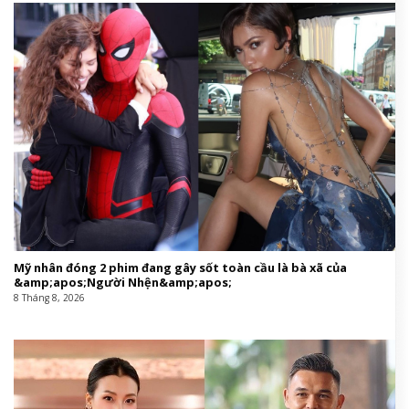
Mỹ nhân đóng 2 phim đang gây sốt toàn cầu là bà xã của
&amp;apos;Người Nhện&amp;apos;
8 Tháng 8, 2026