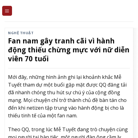
Skip
to
content
NGHỆ THUẬT
Fan nam gây tranh cãi vì hành
động thiếu chừng mực với nữ diễn
viên 70 tuổi
Mới đây, những hình ảnh ghi lại khoảnh khắc Mễ
Tuyết tham dự một buổi gặp mặt được QQ đăng tải
đã nhanh chóng thu hút sự chú ý của cộng đồng
mạng. Mọi chuyện chỉ trở thành chủ đề bàn tán cho
đến khi netizen tập trung vào hành động bị cho là
thiếu tinh tế của một fan nam.
Theo QQ, trong lúc Mễ Tuyết đang trò chuyện cùng
mọi người tại bàn tiệc, một người đàn ông cầm ly