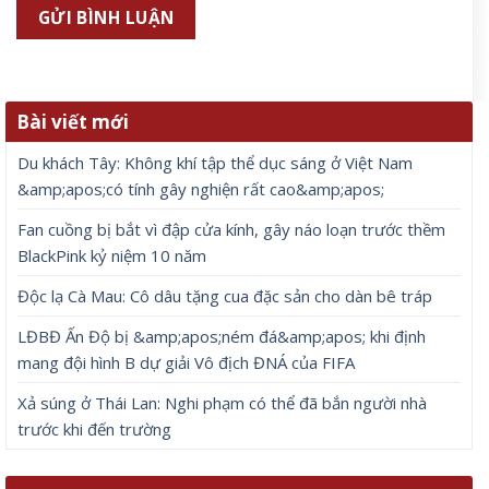
Bài viết mới
Du khách Tây: Không khí tập thể dục sáng ở Việt Nam
&amp;apos;có tính gây nghiện rất cao&amp;apos;
Fan cuồng bị bắt vì đập cửa kính, gây náo loạn trước thềm
BlackPink kỷ niệm 10 năm
Độc lạ Cà Mau: Cô dâu tặng cua đặc sản cho dàn bê tráp
LĐBĐ Ấn Độ bị &amp;apos;ném đá&amp;apos; khi định
mang đội hình B dự giải Vô địch ĐNÁ của FIFA
Xả súng ở Thái Lan: Nghi phạm có thể đã bắn người nhà
trước khi đến trường