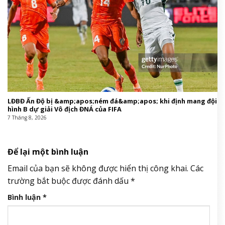
LĐBĐ Ấn Độ bị &amp;apos;ném đá&amp;apos; khi định mang đội
hình B dự giải Vô địch ĐNÁ của FIFA
7 Tháng 8, 2026
Để lại một bình luận
Email của bạn sẽ không được hiển thị công khai.
Các
trường bắt buộc được đánh dấu
*
Bình luận
*