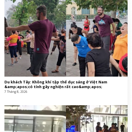
Du khách Tây: Không khí tập thể dục sáng ở Việt Nam
&amp;apos;có tính gây nghiện rất cao&amp;apos;
7 Tháng 8, 2026