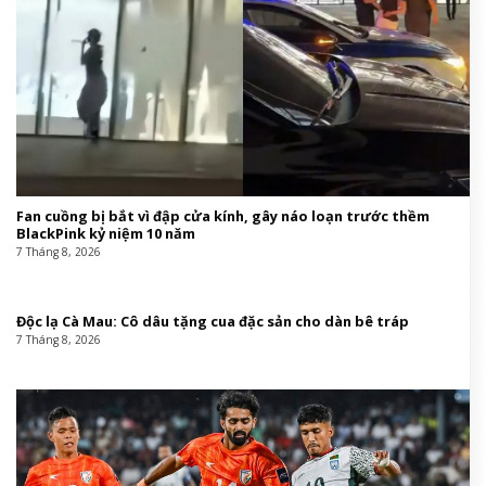
Fan cuồng bị bắt vì đập cửa kính, gây náo loạn trước thềm
BlackPink kỷ niệm 10 năm
7 Tháng 8, 2026
Độc lạ Cà Mau: Cô dâu tặng cua đặc sản cho dàn bê tráp
7 Tháng 8, 2026