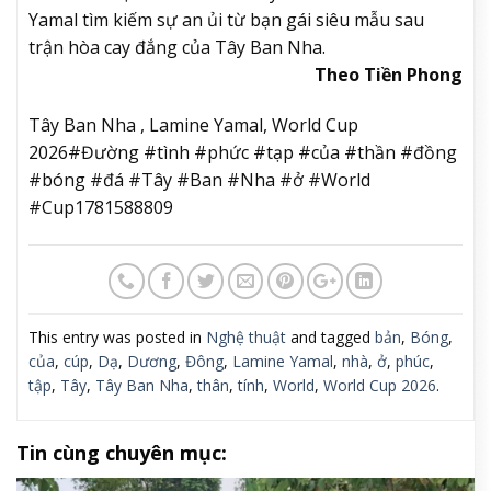
Yamal tìm kiếm sự an ủi từ bạn gái siêu mẫu sau
trận hòa cay đắng của Tây Ban Nha.
Theo Tiền Phong
Tây Ban Nha , Lamine Yamal, World Cup
2026#Đường #tình #phức #tạp #của #thần #đồng
#bóng #đá #Tây #Ban #Nha #ở #World
#Cup1781588809
This entry was posted in
Nghệ thuật
and tagged
bản
,
Bóng
,
của
,
cúp
,
Dạ
,
Dương
,
Đông
,
Lamine Yamal
,
nhà
,
ở
,
phúc
,
tập
,
Tây
,
Tây Ban Nha
,
thân
,
tính
,
World
,
World Cup 2026
.
Tin cùng chuyên mục: