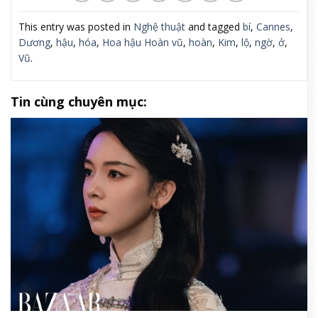
This entry was posted in
Nghệ thuật
and tagged
bí
,
Cannes
,
Dương
,
hậu
,
hóa
,
Hoa hậu Hoàn vũ
,
hoàn
,
Kim
,
lộ
,
ngờ
,
ở
,
Vũ
.
Tin cùng chuyên mục: