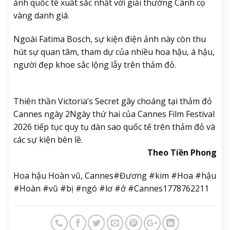
ảnh quốc tế xuất sắc nhất với giải thưởng Cành cọ
vàng danh giá.
Ngoài Fatima Bosch, sự kiện điện ảnh này còn thu
hút sự quan tâm, tham dự của nhiều hoa hậu, á hậu,
người đẹp khoe sắc lộng lẫy trên thảm đỏ.
Thiên thần Victoria’s Secret gây choáng tại thảm đỏ
Cannes ngày 2
Ngày thứ hai của Cannes Film Festival
2026 tiếp tục quy tụ dàn sao quốc tế trên thảm đỏ và
các sự kiện bên lề.
Theo Tiền Phong
Hoa hậu Hoàn vũ, Cannes#Đương #kim #Hoa #hậu
#Hoàn #vũ #bị #ngó #lơ #ở #Cannes1778762211