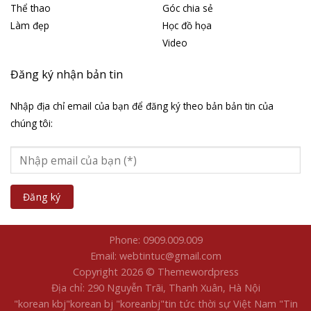
Thể thao
Góc chia sẻ
Làm đẹp
Học đồ họa
Video
Đăng ký nhận bản tin
Nhập địa chỉ email của bạn để đăng ký theo bản bản tin của
chúng tôi:
Phone: 0909.009.009
Email: webtintuc@gmail.com
Copyright 2026 © Themewordpress
Địa chỉ: 290 Nguyễn Trãi, Thanh Xuân, Hà Nội
"korean kbj​
"korean bj
"koreanbj​
"tin tức thời sự Việt Nam
"Tin