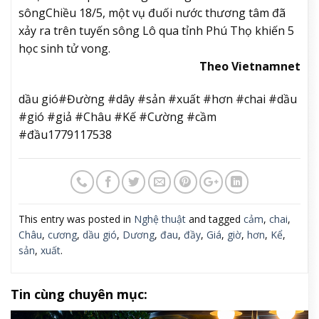
sông
Chiều 18/5, một vụ đuối nước thương tâm đã
xảy ra trên tuyến sông Lô qua tỉnh Phú Thọ khiến 5
học sinh tử vong.
Theo Vietnamnet
dầu gió#Đường #dây #sản #xuất #hơn #chai #dầu
#gió #giả #Châu #Kế #Cường #cầm
#đầu1779117538
This entry was posted in
Nghệ thuật
and tagged
cảm
,
chai
,
Châu
,
cương
,
dầu gió
,
Dương
,
đau
,
đầy
,
Giá
,
giờ
,
hơn
,
Kể
,
sản
,
xuất
.
Tin cùng chuyên mục: