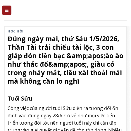
Skip
to
content
HỌC HỎI
Đúng ngày mai, thứ Sáu 1/5/2026,
Thần Tài trải chiếu tài lộc, 3 con
giáp đón tiền bạc &amp;apos;ào ào
như thác đổ&amp;apos;, giàu có
trong nháy mắt, tiêu xài thoải mái
mà không cần lo nghĩ
Tuổi Sửu
Công việc của người tuổi Sửu diễn ra tương đối ổn
định vào đúng ngày 28/6. Có vẻ như mọi việc tiến
triển tương đối tốt nên người tuổi này chỉ cần tập
trung vào giải quyết các vấn đề còn tồn đọng. Nhiều