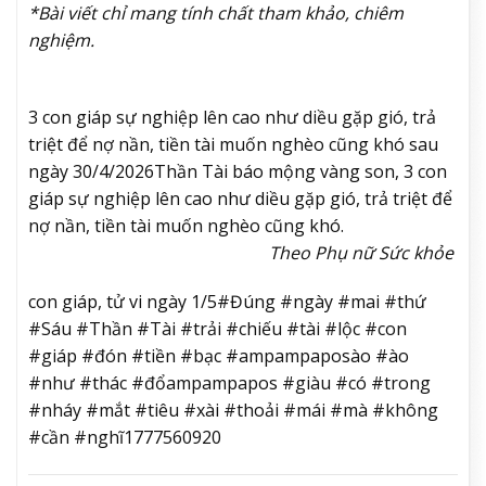
*Bài viết chỉ mang tính chất tham khảo, chiêm
nghiệm.
3 con giáp sự nghiệp lên cao như diều gặp gió, trả
triệt để nợ nần, tiền tài muốn nghèo cũng khó sau
ngày 30/4/2026
Thần Tài báo mộng vàng son, 3 con
giáp sự nghiệp lên cao như diều gặp gió, trả triệt để
nợ nần, tiền tài muốn nghèo cũng khó.
Theo Phụ nữ Sức khỏe
con giáp, tử vi ngày 1/5#Đúng #ngày #mai #thứ
#Sáu #Thần #Tài #trải #chiếu #tài #lộc #con
#giáp #đón #tiền #bạc #ampampaposào #ào
#như #thác #đổampampapos #giàu #có #trong
#nháy #mắt #tiêu #xài #thoải #mái #mà #không
#cần #nghĩ1777560920