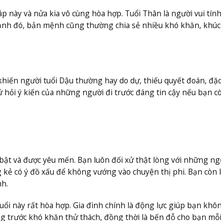
p này và nửa kia vô cùng hòa hợp. Tuổi Thân là người vui tín
 cạnh đó, bản mệnh cũng thường chia sẻ nhiều khó khăn, khú
iến người tuổi Dậu thường hay do dự, thiếu quyết đoán, đặc
ử hỏi ý kiến của những người đi trước đáng tin cậy nếu bạn c
 bật và được yêu mến. Bạn luôn đối xử thật lòng với những ng
 kẻ có ý đồ xấu để không vướng vào chuyện thị phi. Bạn còn 
nh.
uổi này rất hòa hợp. Gia đình chính là động lực giúp bạn khô
 trước khó khăn thử thách, đồng thời là bến đỗ cho bạn mỗi