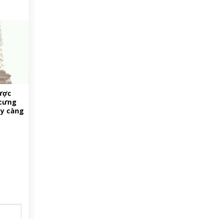
được
 cưng
ày càng