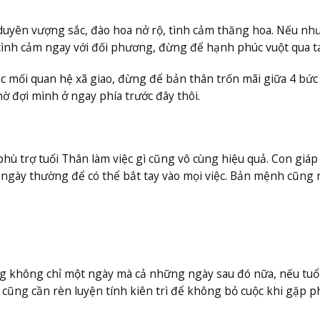
n duyên vượng sắc, đào hoa nở rộ, tình cảm thăng hoa. Nếu nh
tình cảm ngay với đối phương, đừng để hạnh phúc vuột qua ta
c mối quan hệ xã giao, đừng để bản thân trốn mãi giữa 4 bức
ờ đợi mình ở ngay phía trước đây thôi.
ù trợ tuổi Thân làm việc gì cũng vô cùng hiệu quả. Con giáp
 ngày thường để có thể bắt tay vào mọi việc. Bản mệnh cũng
rong không chỉ một ngày mà cả những ngày sau đó nữa, nếu tuổ
ũng cần rèn luyện tính kiên trì để không bỏ cuộc khi gặp p