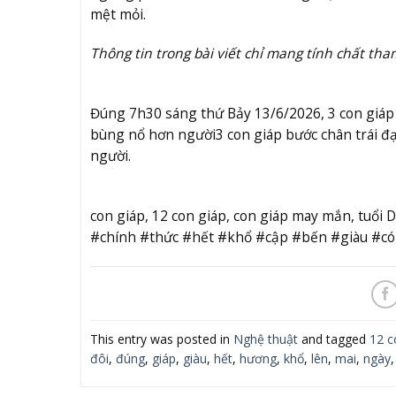
mệt mỏi.
Thông tin trong bài viết chỉ mang tính chất tha
Đúng 7h30 sáng thứ Bảy 13/6/2026, 3 con giáp 
bùng nổ hơn người
3 con giáp bước chân trái 
người.
con giáp, 12 con giáp, con giáp may mắn, tuổ
#chính #thức #hết #khổ #cập #bến #giàu #c
This entry was posted in
Nghệ thuật
and tagged
12 c
đôi
,
đúng
,
giáp
,
giàu
,
hết
,
hương
,
khổ
,
lên
,
mai
,
ngày