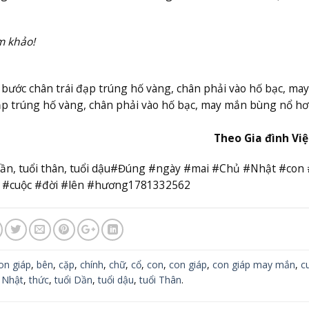
m khảo!
bước chân trái đạp trúng hố vàng, chân phải vào hố bạc, ma
đạp trúng hố vàng, chân phải vào hố bạc, may mắn bùng nổ h
Theo Gia đình Vi
i Dần, tuổi thân, tuổi dậu#Đúng #ngày #mai #Chủ #Nhật #con
ó #cuộc #đời #lên #hương1781332562
on giáp
,
bên
,
cặp
,
chính
,
chữ
,
cổ
,
con
,
con giáp
,
con giáp may mắn
,
c
,
Nhật
,
thức
,
tuổi Dần
,
tuổi dậu
,
tuổi Thân
.