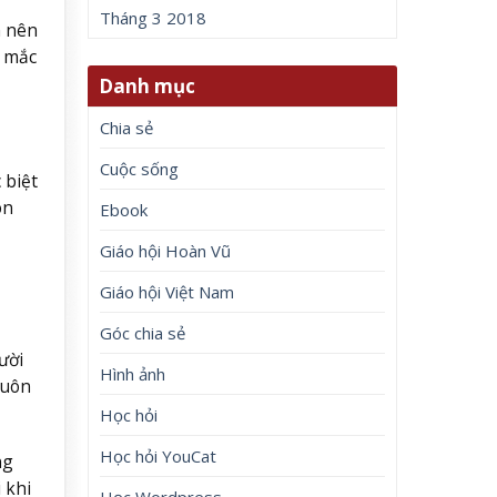
Tháng 3 2018
h nên
c mắc
Danh mục
Chia sẻ
Cuộc sống
 biệt
òn
Ebook
Giáo hội Hoàn Vũ
Giáo hội Việt Nam
Góc chia sẻ
ười
Hình ảnh
luôn
Học hỏi
Học hỏi YouCat
ng
 khi
Học Wordpress