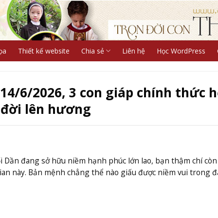
ọa
Thiết kế website
Chia sẻ
Liên hệ
Học WordPress
4/6/2026, 3 con giáp chính thức h
 đời lên hương
i Dần đang sở hữu niềm hạnh phúc lớn lao, bạn thậm chí cò
ian này. Bản mệnh chẳng thể nào giấu được niềm vui trong đ