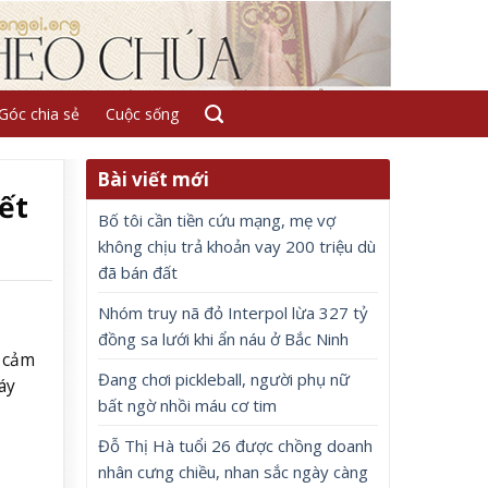
Góc chia sẻ
Cuộc sống
Bài viết mới
ết
Bố tôi cần tiền cứu mạng, mẹ vợ
không chịu trả khoản vay 200 triệu dù
đã bán đất
Nhóm truy nã đỏ Interpol lừa 327 tỷ
đồng sa lưới khi ẩn náu ở Bắc Ninh
n cảm
Đang chơi pickleball, người phụ nữ
áy
bất ngờ nhồi máu cơ tim
Đỗ Thị Hà tuổi 26 được chồng doanh
nhân cưng chiều, nhan sắc ngày càng