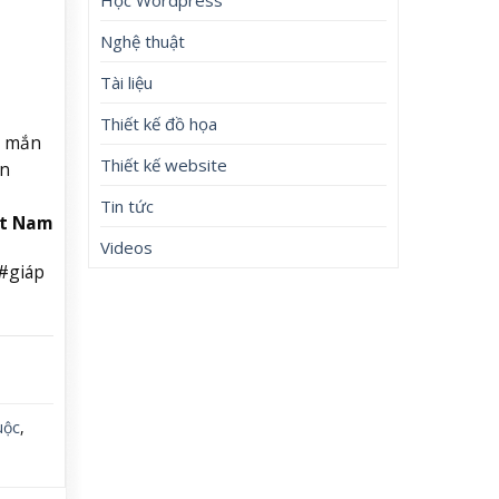
Nghệ thuật
Tài liệu
Thiết kế đồ họa
y mắn
Thiết kế website
ơn
Tin tức
ệt Nam
Videos
 #giáp
uộc
,