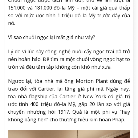
Chuỗi ngọc được tách làm đôi, thu về lần lượt là
151.000 và 181.000 đô-la Mỹ – một cái giá quá thấp
so với mức ước tính 1 triệu đô-la Mỹ trước đây của
nó.
Vì sao chuỗi ngọc lại mất giá như vậy?
Lý do vì lúc này công nghệ nuôi cấy ngọc trai đã trở
nên hoàn hảo. Để tìm ra một chuỗi vòng ngọc hạt to
tròn và đều tăm tắp không còn khó như xưa.
Ngược lại, tòa nhà mà ông Morton Plant dùng để
trao đổi với Cartier, lại tăng giá phi mã. Ngày nay,
tòa nhà flagship của Cartier ở New York có giá trị
ước tính 400 triệu đô-la Mỹ, gấp 20 lần so với giá
chuyển nhượng hồi 1917. Quả là một phi vụ “hay
không bằng hên” cho thương hiệu kim hoàn Pháp.