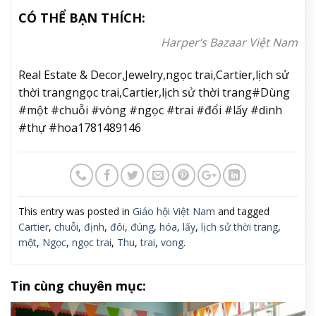
CÓ THỂ BẠN THÍCH:
Harper’s Bazaar Việt Nam
Real Estate & Decor,Jewelry,ngọc trai,Cartier,lịch sử
thời trangngọc trai,Cartier,lịch sử thời trang#Dùng
#một #chuỗi #vòng #ngọc #trai #đổi #lấy #dinh
#thự #hoa1781489146
This entry was posted in
Giáo hội Việt Nam
and tagged
Cartier
,
chuỗi
,
định
,
đôi
,
đúng
,
hóa
,
lấy
,
lịch sử thời trang
,
một
,
Ngọc
,
ngọc trai
,
Thu
,
trai
,
vong
.
Tin cùng chuyên mục: