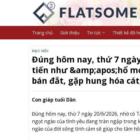
Skip
to
content
Trang chủ
Giới thiệu
Tin tức
Thiết kế đồ h
HỌC HỎI
Đúng hôm nay, thứ 7 ngày 
tiến như &amp;apos;hổ m
bán đắt, gặp hung hóa cát,
Con giáp tuổi Dần
Đúng hôm nay, thứ 7 ngày 20/6/2026, nhờ có 
ngọt ngào của tình yêu đang tràn ngập trong
ngào của đời sống tình cảm sẽ giúp cho tâm h