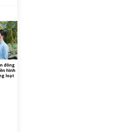
ốn đông
ền hình
ng loạt