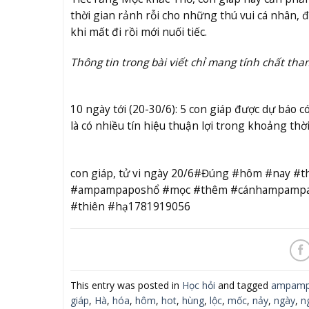
thời gian rảnh rỗi cho những thú vui cá nhân, đ
khi mất đi rồi mới nuối tiếc.
Thông tin trong bài viết chỉ mang tính chất tha
10 ngày tới (20-30/6): 5 con giáp được dự báo có
là có nhiều tín hiệu thuận lợi trong khoảng thờ
con giáp, tử vi ngày 20/6#Đúng #hôm #nay #
#ampampaposhổ #mọc #thêm #cánhampampapo
#thiên #hạ1781919056
This entry was posted in
Học hỏi
and tagged
ampamp
giáp
,
Hà
,
hóa
,
hôm
,
hot
,
hùng
,
lộc
,
mốc
,
nảy
,
ngày
,
n