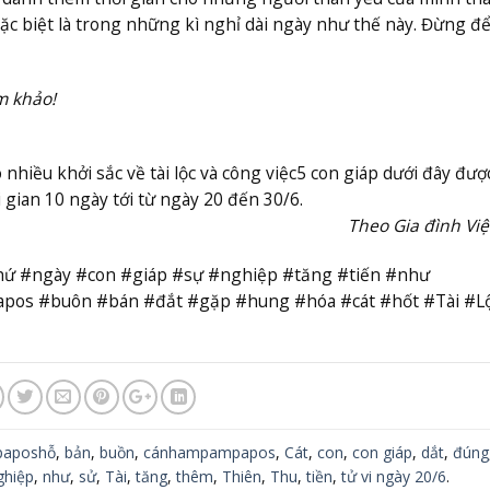
ặc biệt là trong những kì nghỉ dài ngày như thế này. Đừng để
m khảo!
 nhiều khởi sắc về tài lộc và công việc
5 con giáp dưới đây đượ
i gian 10 ngày tới từ ngày 20 đến 30/6.
Theo Gia đình Vi
thứ #ngày #con #giáp #sự #nghiệp #tăng #tiến #như
s #buôn #bán #đắt #gặp #hung #hóa #cát #hốt #Tài #L
aposhỗ
,
bản
,
buồn
,
cánhampampapos
,
Cát
,
con
,
con giáp
,
dắt
,
đúng
ghiệp
,
như
,
sử
,
Tài
,
tăng
,
thêm
,
Thiên
,
Thu
,
tiền
,
tử vi ngày 20/6
.