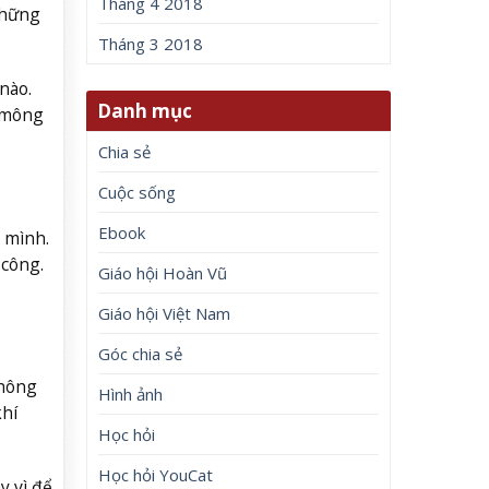
Tháng 4 2018
Những
Tháng 3 2018
nào.
Danh mục
t mông
Chia sẻ
Cuộc sống
Ebook
 mình.
 công.
Giáo hội Hoàn Vũ
Giáo hội Việt Nam
Góc chia sẻ
không
Hình ảnh
khí
Học hỏi
Học hỏi YouCat
y vì để