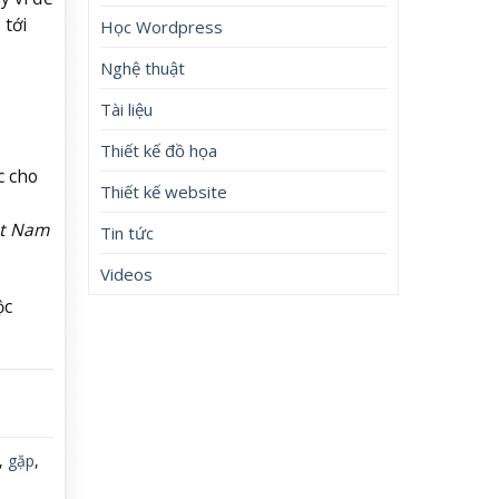
 tới
Học Wordpress
Nghệ thuật
Tài liệu
Thiết kế đồ họa
c cho
Thiết kế website
ệt Nam
Tin tức
Videos
ộc
,
gặp
,