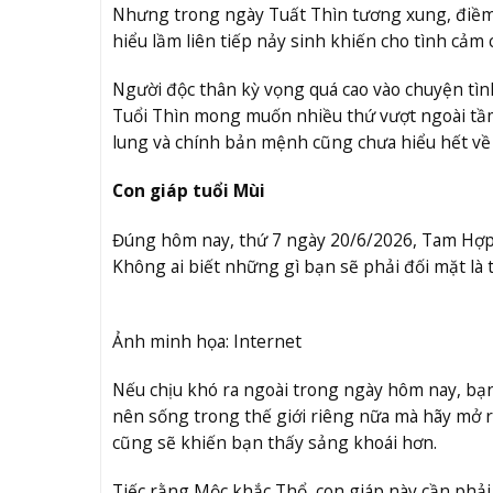
Nhưng trong ngày Tuất Thìn tương xung, điềm b
hiểu lầm liên tiếp nảy sinh khiến cho tình cảm 
Người độc thân kỳ vọng quá cao vào chuyện tì
Tuổi Thìn mong muốn nhiều thứ vượt ngoài tầm
lung và chính bản mệnh cũng chưa hiểu hết về
Con giáp tuổi Mùi
Đúng hôm nay, thứ 7 ngày 20/6/2026, Tam Hợp n
Không ai biết những gì bạn sẽ phải đối mặt là 
Ảnh minh họa: Internet
Nếu chịu khó ra ngoài trong ngày hôm nay, bạn
nên sống trong thế giới riêng nữa mà hãy mở r
cũng sẽ khiến bạn thấy sảng khoái hơn.
Tiếc rằng Mộc khắc Thổ, con giáp này cần phải