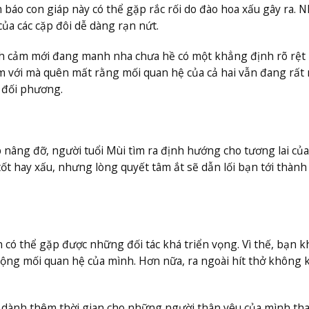
áo con giáp này có thể gặp rắc rối do đào hoa xấu gây ra. 
của các cặp đôi dễ dàng rạn nứt.
nh cảm mới đang manh nha chưa hề có một khẳng định rõ rệt 
 với mà quên mất rằng mối quan hệ của cả hai vẫn đang rấ
 đối phương.
âng đỡ, người tuổi Mùi tìm ra định hướng cho tương lai của
tốt hay xấu, nhưng lòng quyết tâm ắt sẽ dẫn lối bạn tới thành
 có thể gặp được những đối tác khá triển vọng. Vì thế, bạn 
ộng mối quan hệ của mình. Hơn nữa, ra ngoài hít thở không 
 dành thêm thời gian cho những người thân yêu của mình tha