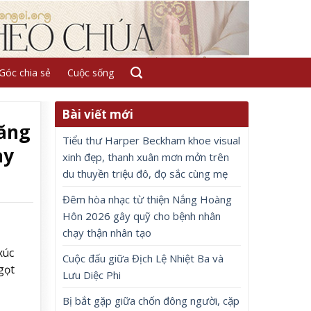
Góc chia sẻ
Cuộc sống
Bài viết mới
tăng
Tiểu thư Harper Beckham khoe visual
ay
xinh đẹp, thanh xuân mơn mởn trên
du thuyền triệu đô, đọ sắc cùng mẹ
Đêm hòa nhạc từ thiện Nắng Hoàng
Hôn 2026 gây quỹ cho bệnh nhân
chạy thận nhân tạo
xúc
Cuộc đấu giữa Địch Lệ Nhiệt Ba và
gọt
Lưu Diệc Phi
Bị bắt gặp giữa chốn đông người, cặp