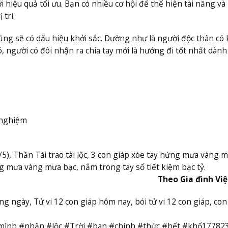
i hiệu quả tối ưu. Bạn có nhiều cơ hội để thể hiện tài năng v
trí.
ũng sẽ có dấu hiệu khởi sắc. Dường như là người độc thân có
, người có đôi nhận ra chia tay mới là hướng đi tốt nhất dành
 nghiệm
/5), Thần Tài trao tài lộc, 3 con giáp xòe tay hứng mưa vàng 
ứng mưa vàng mưa bạc, nắm trong tay sổ tiết kiệm bạc tỷ.
Theo Gia đình Vi
hàng ngày, Tử vi 12 con giáp hôm nay, bói tử vi 12 con giáp, con
ình #nhận #lộc #Trời #ban #chính #thức #hết #khổ17782