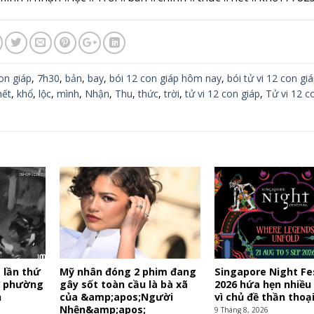
on giáp
,
7h30
,
bản
,
bay
,
bói 12 con giáp hôm nay
,
bói tử vi 12 con gi
hết
,
khổ
,
lộc
,
mình
,
Nhận
,
Thu
,
thức
,
trời
,
tử vi 12 con giáp
,
Tử vi 12 c
 lần thứ
Mỹ nhân đóng 2 phim đang
Singapore Night Fe
 ở phường
gây sốt toàn cầu là bà xã
2026 hứa hẹn nhiều
h
của &amp;apos;Người
vì chủ đề thần thoạ
Nhện&amp;apos;
9 Tháng 8, 2026