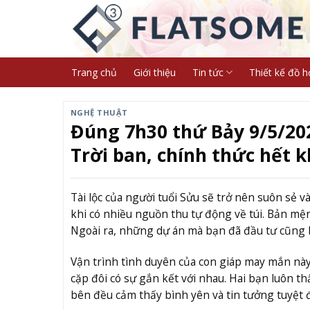
Skip
to
content
Trang chủ
Giới thiệu
Tin tức
Thiết kế đồ h
NGHỆ THUẬT
Đúng 7h30 thứ Bảy 9/5/202
Trời ban, chính thức hết 
Tài lộc của người tuổi Sửu sẽ trở nên suôn sẻ 
khi có nhiều nguồn thu tự động về túi. Bản mện
Ngoài ra, những dự án mà bạn đã đầu tư cũng bắ
Vận trình tình duyên của con giáp may mắn nà
cặp đôi có sự gắn kết với nhau. Hai bạn luôn t
bên đều cảm thấy bình yên và tin tưởng tuyệt 