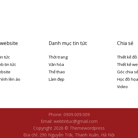
 website
Danh mục tin tức
Chia sẻ
in tức
Thời trang
Thiết kế đồ
eb tin tức
Văn hóa
Thiết kế we
ebsite
Thể thao
Góc chia s
 hình lên áo
Làm đẹp
Học đồ họ
Video
Phone: 0909.009.009
Email: webtintuc@gmail.com
Copyright 2026 © Themewordpress
Địa chỉ: 290 Nguyễn Trãi, Thanh Xuân, Hà Nội