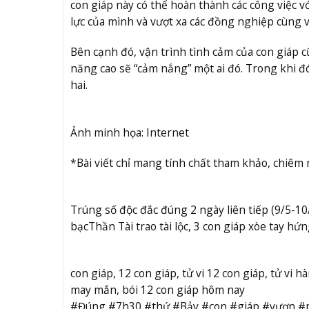
con giáp này có thể hoàn thành các công việc vớ
lực của mình và vượt xa các đồng nghiệp cùng vị 
Bên cạnh đó, vận trình tình cảm của con giáp c
năng cao sẽ “cảm nắng” một ai đó. Trong khi đó
hai.
Ảnh minh họa: Internet
*Bài viết chỉ mang tính chất tham khảo, chiêm
Trúng số độc đắc đúng 2 ngày liên tiếp (9/5-10
bạc
Thần Tài trao tài lộc, 3 con giáp xòe tay h
con giáp, 12 con giáp, tử vi 12 con giáp, tử vi 
may mắn, bói 12 con giáp hôm nay
#Đúng #7h30 #thứ #Bảy #con #giáp #vươn #m