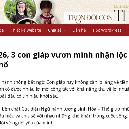
ọa
Thiết kế website
Chia sẻ
Liên hệ
Học WordPress
6, 3 con giáp vươn mình nhận lộc
khổ
và hanh thông bất ngờ. Con giáp này không cần lo lắng về tiền
h có được nhiều lời mời cộng tác với khả năng thu về lợi nhuậ
t đầu có tín hiệu khởi sắc.
y bền chặt Cục diện Ngũ hành tương sinh Hỏa – Thổ giúp nh
hấu hiểu và chia sẻ với nhau những khó khăn trong cuộc sống.
đối về người yêu của mình.