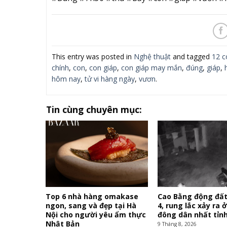
This entry was posted in
Nghệ thuật
and tagged
12 c
chính
,
con
,
con giáp
,
con giáp may mắn
,
đúng
,
giáp
,
hôm nay
,
tử vi hàng ngày
,
vươn
.
Tin cùng chuyên mục:
Top 6 nhà hàng omakase
Cao Bằng động đất
ngon, sang và đẹp tại Hà
4, rung lắc xảy ra
Nội cho người yêu ẩm thực
đông dân nhất tỉn
Nhật Bản
9 Tháng 8, 2026