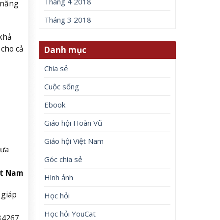
Tháng 4 2018
à năng
Tháng 3 2018
 khả
 cho cả
Danh mục
Chia sẻ
Cuộc sống
Ebook
Giáo hội Hoàn Vũ
Giáo hội Việt Nam
mưa
Góc chia sẻ
ệt Nam
Hình ảnh
 giáp
Học hỏi
Học hỏi YouCat
34267