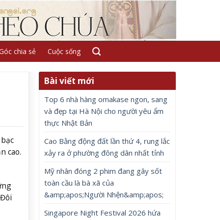
Góc chia sẻ
Cuộc sống
Bài viết mới
Top 6 nhà hàng omakase ngon, sang
và đẹp tại Hà Nội cho người yêu ẩm
thực Nhật Bản
 bạc
Cao Bằng động đất lần thứ 4, rung lắc
n cao.
xảy ra ở phường đông dân nhất tỉnh
Mỹ nhân đóng 2 phim đang gây sốt
toàn cầu là bà xã của
ững
&amp;apos;Người Nhện&amp;apos;
 Đôi
Singapore Night Festival 2026 hứa