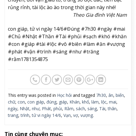
rủng rỉnh, tài lộc ào ào trong thời gian này nhé!
Theo Gia đình Việt Nam
con giáp, tử vi ngày 14/6#Đúng #7h30 #ngày #mai
#Chủ #Nhật #Thần #Tài #phủi #sạch #khó #khăn
#con #giáp #tài #lộc #vô #biên #làm #ăn #vượng
#phát #vận #trình #sáng #như #trăng
#rằm1781354875
This entry was posted in
Học hỏi
and tagged
7h30
,
ân
,
biển
,
chữ
,
con
,
con giáp
,
đúng
,
giáp
,
Khán
,
khổ
,
làm
,
lộc
,
mai
,
ngày
,
Nhật
,
như
,
Phát
,
phủi
,
Rằm
,
sách
,
sáng
,
Tài
,
thân
,
trang
,
trình
,
tử vi ngày 14/6
,
Vạn
,
vợ
,
vượng
.
Tin cùng chuyên mục: