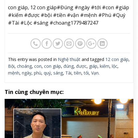
con giáp, 12 con giáp#Đúng #ngày #tới #con #giáp
#kiếm #được #bội #tiền #vận #mệnh #Phú #Quý
#Tài #Lộc #sáng #choang1779487247
This entry was posted in
Nghệ thuật
and tagged
12 con giáp
,
Bội
,
choáng
,
con
,
con giáp
,
đúng
,
được
,
giáp
,
kiếm
,
lộc
,
mệnh
,
ngày
,
phù
,
quý
,
sáng
,
Tài
,
tiền
,
tối
,
Vạn
.
Tin cùng chuyên mục: