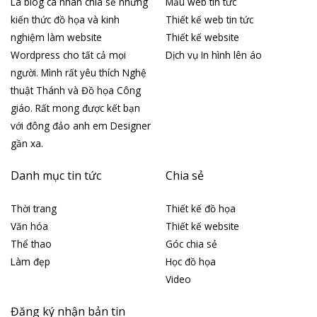
Là blog cá nhân chia sẻ những
Mẫu web tin tức
kiến thức đồ họa và kinh
Thiết kế web tin tức
nghiệm làm website
Thiết kế website
Wordpress cho tất cả mọi
Dịch vụ In hình lên áo
người. Mình rất yêu thích Nghệ
thuật Thánh và Đồ họa Công
giáo. Rất mong được kết bạn
với đông đảo anh em Designer
gần xa.
Danh mục tin tức
Chia sẻ
Thời trang
Thiết kế đồ họa
Văn hóa
Thiết kế website
Thể thao
Góc chia sẻ
Làm đẹp
Học đồ họa
Video
Đăng ký nhận bản tin