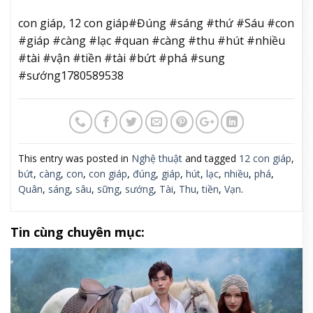
con giáp, 12 con giáp#Đúng #sáng #thứ #Sáu #con
#giáp #càng #lạc #quan #càng #thu #hút #nhiều
#tài #vận #tiền #tài #bứt #phá #sung
#sướng1780589538
This entry was posted in
Nghệ thuật
and tagged
12 con giáp
,
bứt
,
càng
,
con
,
con giáp
,
đúng
,
giáp
,
hút
,
lạc
,
nhiều
,
phá
,
Quân
,
sáng
,
sâu
,
sững
,
sướng
,
Tài
,
Thu
,
tiền
,
Vạn
.
Tin cùng chuyên mục: