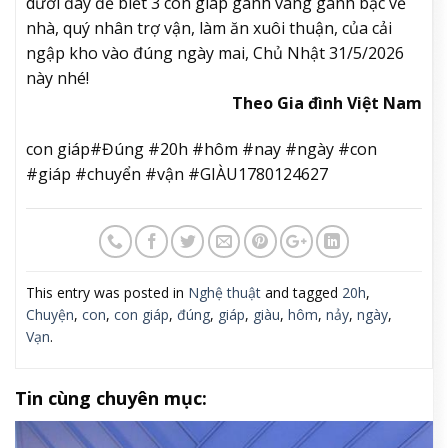
dưới đây để biết 3 con giáp gánh vàng gánh bạc về
nhà, quý nhân trợ vận, làm ăn xuôi thuận, của cải
ngập kho vào đúng ngày mai, Chủ Nhật 31/5/2026
này nhé!
Theo Gia đình Việt Nam
con giáp#Đúng #20h #hôm #nay #ngày #con
#giáp #chuyển #vận #GIÀU1780124627
This entry was posted in
Nghệ thuật
and tagged
20h
,
Chuyện
,
con
,
con giáp
,
đúng
,
giáp
,
giàu
,
hôm
,
nảy
,
ngày
,
Vạn
.
Tin cùng chuyên mục: