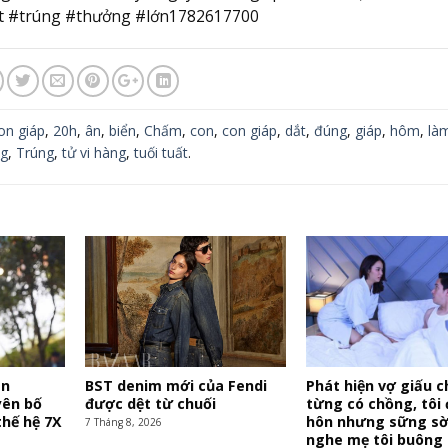
t #trúng #thưởng #lớn1782617700
on giáp
,
20h
,
ân
,
biển
,
Chấm
,
con
,
con giáp
,
dắt
,
đúng
,
giáp
,
hôm
,
là
g
,
Trúng
,
tử vi hàng
,
tuối tuất
.
ân
BST denim mới của Fendi
Phát hiện vợ giấu 
yên bố
được dệt từ chuối
từng có chồng, tôi đ
thế hệ 7X
hôn nhưng sững sờ
7 Tháng 8, 2026
nghe mẹ tôi buông 