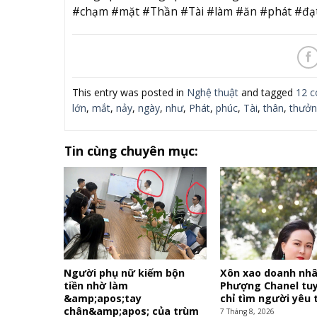
#chạm #mặt #Thần #Tài #làm #ăn #phát #đạ
This entry was posted in
Nghệ thuật
and tagged
12 c
lớn
,
mắt
,
nảy
,
ngày
,
như
,
Phát
,
phúc
,
Tài
,
thân
,
thưởn
Tin cùng chuyên mục:
Người phụ nữ kiếm bộn
Xôn xao doanh nh
tiền nhờ làm
Phượng Chanel tu
&amp;apos;tay
chỉ tìm người yêu 
chân&amp;apos; của trùm
7 Tháng 8, 2026