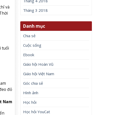
Tháng 4 2018
hỉ và
Tháng 3 2018
Thời
Danh mục
Chia sẻ
Cuộc sống
 tuổi
Ebook
Giáo hội Hoàn Vũ
Giáo hội Việt Nam
ham
Góc chia sẻ
 đeo đỏ
Hình ảnh
ệt Nam
Học hỏi
Học hỏi YouCat
iển