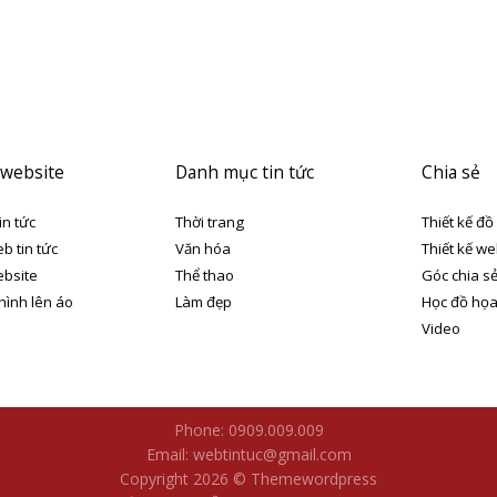
 website
Danh mục tin tức
Chia sẻ
in tức
Thời trang
Thiết kế đồ
eb tin tức
Văn hóa
Thiết kế we
ebsite
Thể thao
Góc chia s
 hình lên áo
Làm đẹp
Học đồ họ
Video
Phone: 0909.009.009
Email: webtintuc@gmail.com
Copyright 2026 © Themewordpress