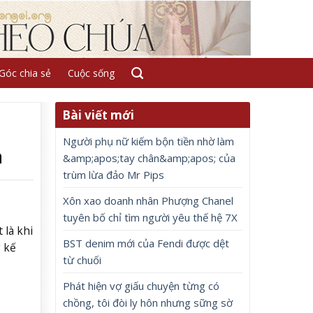
Góc chia sẻ
Cuộc sống
Bài viết mới
Người phụ nữ kiếm bộn tiền nhờ làm
n
&amp;apos;tay chân&amp;apos; của
trùm lừa đảo Mr Pips
Xôn xao doanh nhân Phượng Chanel
tuyên bố chỉ tìm người yêu thế hệ 7X
 là khi
BST denim mới của Fendi được dệt
g kế
từ chuối
Phát hiện vợ giấu chuyện từng có
chồng, tôi đòi ly hôn nhưng sững sờ