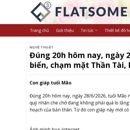
Skip
to
content
Trang chủ
Giới thiệu
Tin tức
Thiết kế đồ h
NGHỆ THUẬT
Đúng 20h hôm nay, ngày 28
biển, chạm mặt Thần Tài, 
Con giáp tuổi Mão
Đúng 20h hôm nay, ngày 28/6/2026, tuổi Mão nê
quý nhân che chở đang không phải quá lo lắng v
hoạch của bản thân. Từ đó con giáp này mới có 
Ảnh minh họa: Internet