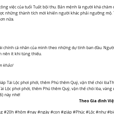
ông việc của tuổi Tuất bội thu. Bản mệnh là người khá chăm c
 được những thành tích mới khiến người khác phải ngưỡng mộ. 
hơn nữa.
 tài chính cá nhân của mình theo những dự tính ban đầu. Người
 nên ít khi túng thiếu.
m khảo!
iáp Tài Lộc phơi phới, thêm Phú thêm Quý, vận thế chói lòa
T
 Tài Lộc phơi phới, thêm Phú thêm Quý, vận thế chói lòa, vàng
6) này nhé!
Theo Gia đình Vi
#Đúng #20h #hôm #nay #ngày #con #giáp #Phúc #Lộc #như #b