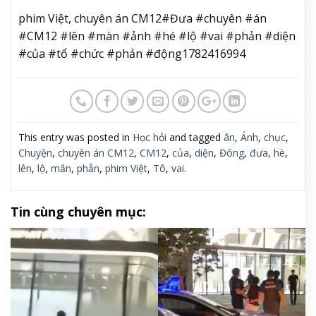
phim Việt, chuyên án CM12#Đưa #chuyên #án
#CM12 #lên #màn #ảnh #hé #lộ #vai #phản #diện
#của #tổ #chức #phản #động1782416994
This entry was posted in
Học hỏi
and tagged
ân
,
Ánh
,
chục
,
Chuyện
,
chuyên án CM12
,
CM12
,
của
,
diện
,
Đông
,
đưa
,
hè
,
lên
,
lộ
,
mắn
,
phẫn
,
phim Việt
,
Tô
,
vai
.
Tin cùng chuyên mục: