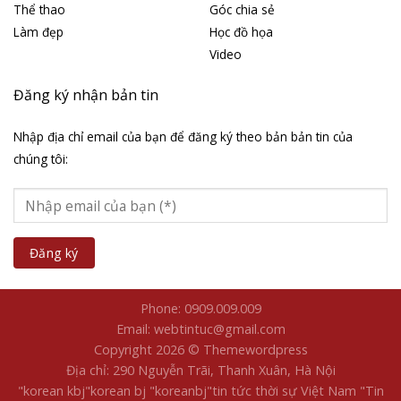
Thể thao
Góc chia sẻ
Làm đẹp
Học đồ họa
Video
Đăng ký nhận bản tin
Nhập địa chỉ email của bạn để đăng ký theo bản bản tin của
chúng tôi:
Phone: 0909.009.009
Email: webtintuc@gmail.com
Copyright 2026 © Themewordpress
Địa chỉ: 290 Nguyễn Trãi, Thanh Xuân, Hà Nội
"korean kbj​
"korean bj
"koreanbj​
"tin tức thời sự Việt Nam
"Tin