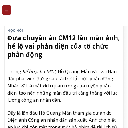
Skip
to
content
HỌC HỎI
Đưa chuyên án CM12 lên màn ảnh,
hé lộ vai phản diện của tổ chức
phản động
Trong
Kế hoạch CM12
, Hồ Quang Mẫn vào vai Han –
đặc phái viên đứng sau tài trợ tổ chức phản động.
Nhân vật là mắt xích quan trọng của tuyến phản
diện, tạo nên những màn đấu trí căng thẳng với lực
lượng công an nhân dân.
Đây là lần đầu Hồ Quang Mẫn tham gia dự án do
Điện ảnh Công an nhân dân sản xuất. Anh cho biết
áp lực khi góp mặt trong một bộ phim đề tài lịch sử,