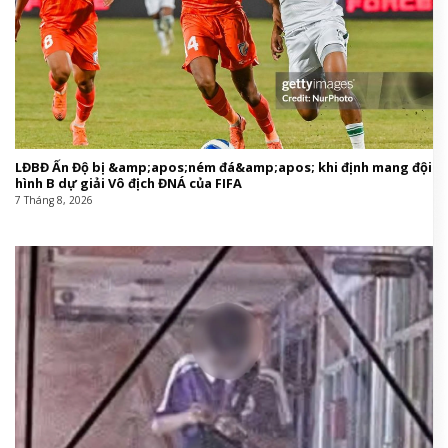
LĐBĐ Ấn Độ bị &amp;apos;ném đá&amp;apos; khi định mang đội
hình B dự giải Vô địch ĐNÁ của FIFA
7 Tháng 8, 2026