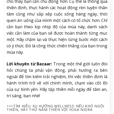
cho thấy bạn cần chủ động hơn. Cụ thể là thông qua
thiền định, thực hành các hoạt động rèn luyện thân
tâm cũng như sắp xếp cuộc sống hàng ngày, thói
quen ăn uống của mình một cách có tổ chức hơn. Chỉ
cần bạn theo kịp nhịp độ của mùa này, danh sách
việc cần làm của bạn sẽ được hoàn thành từng mục
một. Hãy chậm lại và thực hiện từng bước một cách
có ý thức. Đó là công thức chiến thắng của bạn trong
mùa này.
Lời khuyên từ Bazaar:
Trong một thế giới luôn đòi
hỏi chúng ta phải vận động, phải hướng ra bên
ngoài để tìm kiếm trải nghiệm, thì việc thiền định là
hành trình trở về với chính mình, chạm vào cốt lõi
của sự bình yên. Hãy tập thiền mỗi ngày để tâm an,
trí sáng, bạn nhé!
>>>TÌM HIỂU: XU HƯỚNG WELLNESS: NẾU KHÓ NGỒI
THIỀN, HÃY THỬ NẰM THIỀN VỚI YOGA NIDRA