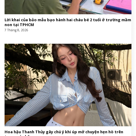
Lời khai của bảo mẫu bạo hành hai cháu bé 2 tuổi ở trường mầm
non tại TPHCM
7 Tháng 8, 2026
Hoa hậu Thanh Thủy gây chú ý khi úp mở chuyện hẹn hò trên