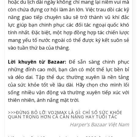
hoặc du lịch dài ngày không chỉ mang lại niềm vui mà
còn chứa đựng cơ hội làm ăn lớn. Việc trau dồi các kỹ
năng giao tiếp chuyên sâu sẽ trở thành vũ khí đắc
lực giúp bạn chinh phục các đối tác ngoại quốc khó
tính nhất. Đặc biệt, một hợp đồng hợp tác chiến lược
mang yếu tố nước ngoài có thể được ký kết suôn sẻ
vào tuần thứ ba của tháng.
Lời khuyên từ Bazaar:
Để sẵn sàng chinh phục
những đỉnh cao mới, bạn cần có một thể lực bền bỉ
và dẻo dai. Tập thể dục thường xuyên là nền tảng
của sức khỏe tốt về lâu dài. Hãy chọn cho mình lối
sống nhiều vận động và thường xuyên tiếp xúc với
thiên nhiên, ánh nắng mặt trời.
>>>ĐỪNG BỎ LỠ: VO2MAX LÀ GÌ: CHỈ SỐ SỨC KHỎE
QUAN TRỌNG HƠN CẢ CÂN NẶNG HAY TUỔI TÁC
Harper’s Bazaar Việt Nam