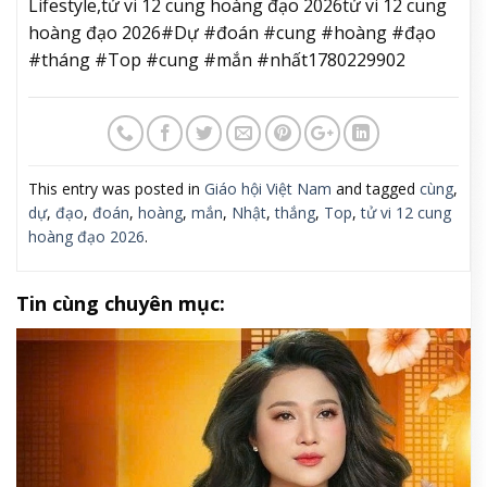
Lifestyle,tử vi 12 cung hoàng đạo 2026tử vi 12 cung
hoàng đạo 2026#Dự #đoán #cung #hoàng #đạo
#tháng #Top #cung #mắn #nhất1780229902
This entry was posted in
Giáo hội Việt Nam
and tagged
cùng
,
dự
,
đạo
,
đoán
,
hoàng
,
mắn
,
Nhật
,
thắng
,
Top
,
tử vi 12 cung
hoàng đạo 2026
.
Tin cùng chuyên mục: