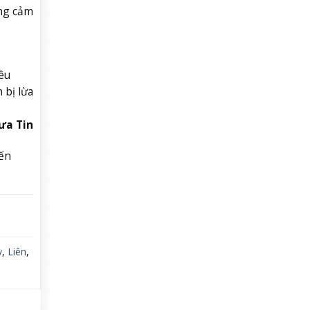
ũng cảm
êu
 bị lừa
ưa Tin
ến
ỳ
,
Liên
,