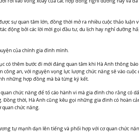
ời rơi vào vòng xoáy của các hợp đồng nghỉ dưỡng này và đã
ợc sự quan tâm lớn, đồng thời mở ra nhiều cuộc thảo luận v
tác động bởi các lời mời gọi đầu tư, du lịch hay nghỉ dưỡng hấ
huyện của chính gia đình mình.
iếp tục có thêm bước đi mới đáng quan tâm khi Hà Anh thông bá
an công an, với nguyện vọng lực lượng chức năng sẽ vào cuộc 
uanh những hợp đồng mà bà từng ký kết.
 quan chức năng để tố cáo hành vi mà gia đình cho rằng có d
g. Đồng thời, Hà Anh cũng kêu gọi những gia đình có hoàn c
ơ quan chức năng.
ơng tự mạnh dạn lên tiếng và phối hợp với cơ quan chức năn