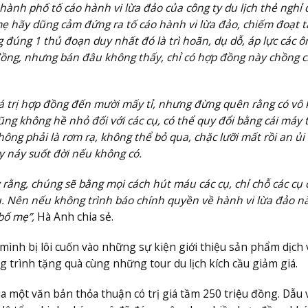
hành phố tố cáo hành vi lừa đảo của công ty du lịch thẻ nghỉ
mẹ hãy dũng cảm đứng ra tố cáo hành vi lừa đảo, chiếm đoạt t
 đúng 1 thủ đoạn duy nhất đó là trì hoãn, dụ dỗ, áp lực các ô
 đồng, nhưng bán đâu không thấy, chỉ có hợp đồng này chồng c
á trị hợp đồng đến mười mấy tỉ, nhưng đừng quên rằng có vô 
ng không hề nhỏ đối với các cụ, có thể quy đổi bằng cái máy t
hông phải là rơm rạ, không thể bỏ qua, chặc lưỡi mất rồi an ủi
y náy suốt đời nếu không có.
rằng, chúng sẽ bằng mọi cách hút máu các cụ, chỉ chỗ các cụ
 cụ. Nên nếu không trình báo chính quyền về hành vi lừa đảo nà
bố mẹ”,
Hà Anh chia sẻ.
ình bị lôi cuốn vào những sự kiện giới thiệu sản phẩm dịch 
 trình tặng quà cùng những tour du lịch kích cầu giảm giá.
a một văn bản thỏa thuận có trị giá tầm 250 triệu đồng. Dẫu 