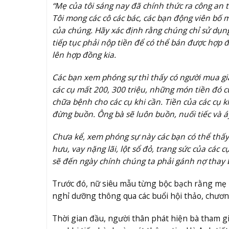
“Mẹ của tôi sáng nay đã chính thức ra công an t
Tôi mong các cô các bác, các bạn động viên bố 
của chúng. Hãy xác định rằng chúng chỉ sử dụng
tiếp tục phải nộp tiền để có thể bán được hợp
lên hợp đồng kia.
Các bạn xem phóng sự thì thấy có người mua gi
các cụ mất 200, 300 triệu, những món tiền đó cũ
chữa bệnh cho các cụ khi cần. Tiền của các cụ k
đừng buồn. Ông bà sẽ luôn buồn, nuối tiếc và á
Chưa kể, xem phóng sự này các bạn có thể thấy 
hưu, vay nặng lãi, lột sổ đỏ, trang sức của các
sẽ đến ngày chính chúng ta phải gánh nợ thay 
Trước đó, nữ siêu mẫu từng bộc bạch rằng mẹ m
nghỉ dưỡng thông qua các buổi hội thảo, chương
Thời gian đầu, người thân phát hiện bà tham gi