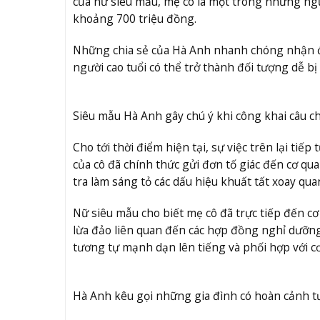
của nữ siêu mẫu, mẹ cô là một trong những ngư
khoảng 700 triệu đồng.
Những chia sẻ của Hà Anh nhanh chóng nhận đư
người cao tuổi có thể trở thành đối tượng dễ bị 
Siêu mẫu Hà Anh gây chú ý khi công khai câu c
Cho tới thời điểm hiện tại, sự việc trên lại t
của cô đã chính thức gửi đơn tố giác đến cơ qu
tra làm sáng tỏ các dấu hiệu khuất tất xoay q
Nữ siêu mẫu cho biết mẹ cô đã trực tiếp đến cơ
lừa đảo liên quan đến các hợp đồng nghỉ dưỡn
tương tự mạnh dạn lên tiếng và phối hợp với c
Hà Anh kêu gọi những gia đình có hoàn cảnh tư