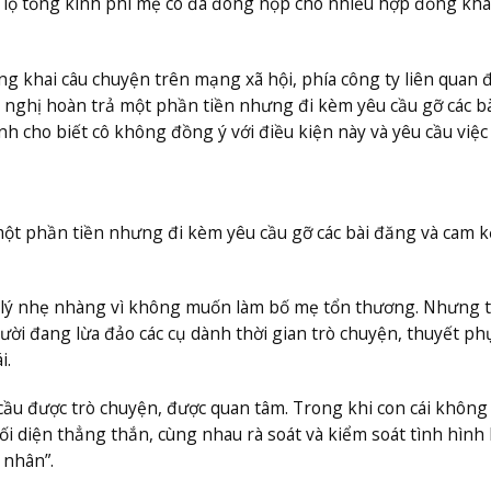
ết lộ tổng kinh phí mẹ cô đã đóng nộp cho nhiều hợp đồng kh
g khai câu chuyện trên mạng xã hội, phía công ty liên quan đ
ề nghị hoàn trả một phần tiền nhưng đi kèm yêu cầu gỡ các b
nh cho biết cô không đồng ý với điều kiện này và yêu cầu việ
ột phần tiền nhưng đi kèm yêu cầu gỡ các bài đăng và cam k
ử lý nhẹ nhàng vì không muốn làm bố mẹ tổn thương. Nhưng t
ời đang lừa đảo các cụ dành thời gian trò chuyện, thuyết ph
i.
 cầu được trò chuyện, được quan tâm. Trong khi con cái không
ối diện thẳng thắn, cùng nhau rà soát và kiểm soát tình hình 
 nhân”.