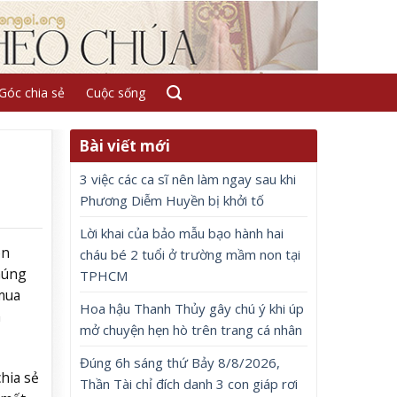
Góc chia sẻ
Cuộc sống
Bài viết mới
3 việc các ca sĩ nên làm ngay sau khi
Phương Diễm Huyền bị khởi tố
Lời khai của bảo mẫu bạo hành hai
ên
cháu bé 2 tuổi ở trường mầm non tại
húng
TPHCM
mua
Hoa hậu Thanh Thủy gây chú ý khi úp
ã
mở chuyện hẹn hò trên trang cá nhân
Đúng 6h sáng thứ Bảy 8/8/2026,
hia sẻ
Thần Tài chỉ đích danh 3 con giáp rơi