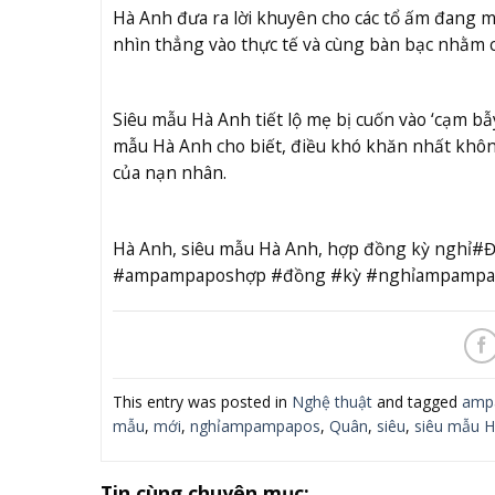
Hà Anh đưa ra lời khuyên cho các tổ ấm đang 
nhìn thẳng vào thực tế và cùng bàn bạc nhằm c
Siêu mẫu Hà Anh tiết lộ mẹ bị cuốn vào ‘cạm b
mẫu Hà Anh cho biết, điều khó khăn nhất không 
của nạn nhân.
Hà Anh, siêu mẫu Hà Anh, hợp đồng kỳ nghỉ#
#ampampaposhợp #đồng #kỳ #nghỉampampa
This entry was posted in
Nghệ thuật
and tagged
amp
mẫu
,
mới
,
nghỉampampapos
,
Quân
,
siêu
,
siêu mẫu H
Tin cùng chuyên mục: