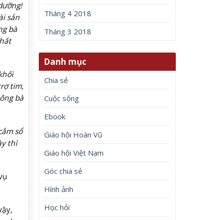
 dưỡng!
Tháng 4 2018
ài sản
ng bà
Tháng 3 2018
hất
Danh mục
khối
Chia sẻ
rợ tim,
 ông bà
Cuộc sống
Ebook
 cắm sổ
Giáo hội Hoàn Vũ
y thì
Giáo hội Việt Nam
Góc chia sẻ
vụ
Hình ảnh
Học hỏi
vậy,