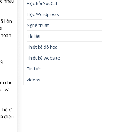
ác nhau
Học hỏi YouCat
Học Wordpress
ã liên
Nghệ thuật
ài
c hoàn
Tài liệu
Thiết kế đồ họa
Thiết kế website
ết
Tin tức
Videos
ôi cho
ục và
 thể ở
là điều