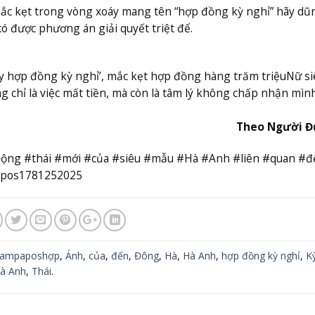
mắc kẹt trong vòng xoáy mang tên “hợp đồng kỳ nghỉ” hãy d
ó được phương án giải quyết triệt để.
ẫy hợp đồng kỳ nghỉ’, mắc kẹt hợp đồng hàng trăm triệu
Nữ si
chỉ là việc mất tiền, mà còn là tâm lý không chấp nhận mình
Theo Người Đ
Động #thái #mới #của #siêu #mẫu #Hà #Anh #liên #quan #đ
pos1781252025
ampaposhợp
,
Ánh
,
của
,
đến
,
Đông
,
Hà
,
Hà Anh
,
hợp đồng kỳ nghỉ
,
K
à Anh
,
Thái
.