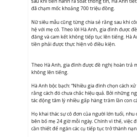
sau khi tiến hành rà soát thông tin, Hà Anh ti
đã chạm mốc khoảng 700 triệu đồng.
Nữ siêu mẫu cũng từng chia sẻ rằng sau khi côn
hệ với mẹ cô. Theo lời Hà Anh, gia đình được đ
đăng và cam kết không tiếp tục lên tiếng. Hà A
tiền phải được thực hiện vô điều kiện.
Theo Hà Anh, gia đình được đề nghị hoàn trả m
không lên tiếng.
Hà Anh bộc bạch: “Nhiều gia đình chọn cách x
rằng cách đó chưa chắc hiệu quả. Bởi những ngư
tác động tâm lý nhiều gấp hàng trăm lần con cá
Họ khai thác sự cô đơn của người lớn tuổi, nhu
bên bố mẹ 24 giờ mỗi ngày. Chính vì thế, việc đ
cần thiết để ngăn các cụ tiếp tục trở thành nạn