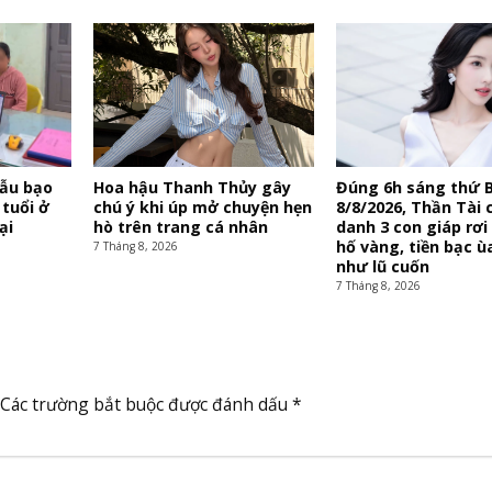
mẫu bạo
Hoa hậu Thanh Thủy gây
Đúng 6h sáng thứ 
 tuổi ở
chú ý khi úp mở chuyện hẹn
8/8/2026, Thần Tài c
ại
hò trên trang cá nhân
danh 3 con giáp rơi
hố vàng, tiền bạc ù
7 Tháng 8, 2026
như lũ cuốn
7 Tháng 8, 2026
Các trường bắt buộc được đánh dấu
*