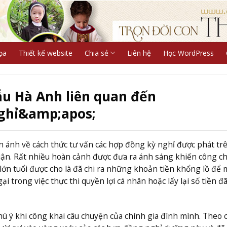
ọa
Thiết kế website
Chia sẻ
Liên hệ
Học WordPress
ẫu Hà Anh liên quan đến
ghỉ&amp;apos;
n ánh về cách thức tư vấn các hợp đồng kỳ nghỉ được phát tr
uận. Rất nhiều hoàn cảnh được đưa ra ánh sáng khiến công c
ớn tuổi được cho là đã chi ra những khoản tiền khổng lồ để 
i trong việc thực thi quyền lợi cá nhân hoặc lấy lại số tiền đ
ú ý khi công khai câu chuyện của chính gia đình mình. Theo c