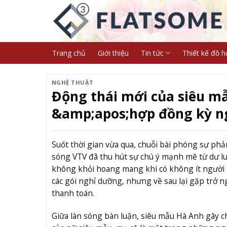
Skip
to
content
Trang chủ
Giới thiệu
Tin tức
Thiết kế đồ h
NGHỆ THUẬT
Động thái mới của siêu m
&amp;apos;hợp đồng kỳ n
Suốt thời gian vừa qua, chuỗi bài phóng sự phả
sóng VTV đã thu hút sự chú ý mạnh mẽ từ dư l
không khỏi hoang mang khi có không ít người l
các gói nghỉ dưỡng, nhưng về sau lại gặp trở ngạ
thanh toán.
Giữa làn sóng bàn luận, siêu mẫu Hà Anh gây ch