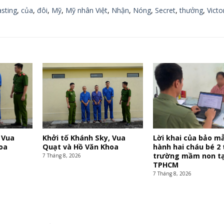
asting
,
của
,
đôi
,
Mỹ
,
Mỹ nhân Việt
,
Nhận
,
Nóng
,
Secret
,
thưởng
,
Victo
 Vua
Khởi tố Khánh Sky, Vua
Lời khai của bảo m
oa
Quạt và Hồ Văn Khoa
hành hai cháu bé 2 
trường mầm non tạ
7 Tháng 8, 2026
TPHCM
7 Tháng 8, 2026