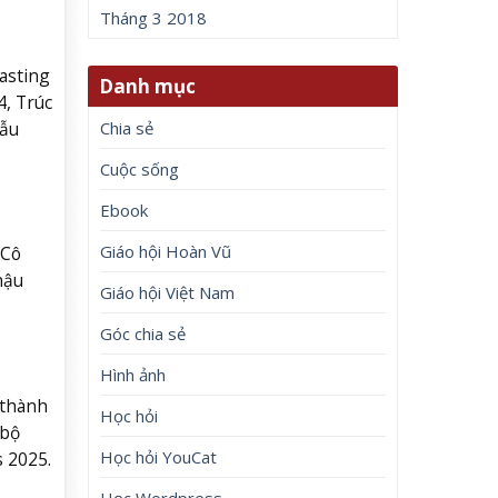
Tháng 3 2018
asting
Danh mục
4, Trúc
Chia sẻ
mẫu
Cuộc sống
Ebook
Giáo hội Hoàn Vũ
 Cô
hậu
Giáo hội Việt Nam
Góc chia sẻ
Hình ảnh
 thành
Học hỏi
 bộ
Học hỏi YouCat
s 2025.
Học Wordpress