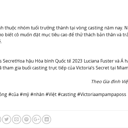
nh thuộc nhóm tuổi trưởng thành tại vòng casting năm nay. N
ho biết cô muốn đặt mục tiêu cao để thử thách bản thân và trả
.
s Secret
Hoa hậu Hòa bình Quốc tế 2023 Luciana Fuster và Á h
ham gia buổi casting trực tiếp của Victoria’s Secret tại Miam
Theo Gia đình Vi
bỏng #của #mỹ #nhân #Việt #casting #Victoriaampampaposs