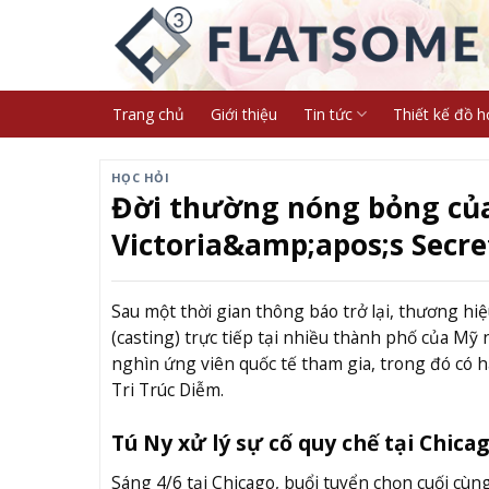
Skip
to
content
Trang chủ
Giới thiệu
Tin tức
Thiết kế đồ h
HỌC HỎI
Đời thường nóng bỏng của
Victoria&amp;apos;s Secre
Sau một thời gian thông báo trở lại, thương hiệ
(casting) trực tiếp tại nhiều thành phố của Mỹ
nghìn ứng viên quốc tế tham gia, trong đó có 
Tri Trúc Diễm.
Tú Ny xử lý sự cố quy chế tại Chica
Sáng 4/6 tại Chicago, buổi tuyển chọn cuối cùng 