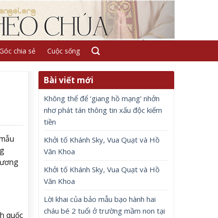
Góc chia sẻ
Cuộc sống
Bài viết mới
Không thể để ‘giang hồ mạng’ nhởn
nhơ phát tán thông tin xấu độc kiếm
tiền
 mẫu
Khởi tố Khánh Sky, Vua Quạt và Hồ
ng
Văn Khoa
rương
Khởi tố Khánh Sky, Vua Quạt và Hồ
Văn Khoa
Lời khai của bảo mẫu bạo hành hai
cháu bé 2 tuổi ở trường mầm non tại
nh quốc