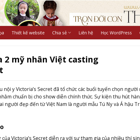
ọa
Thiết kế website
Chia sẻ
Liên hệ
Học WordPress
 2 mỹ nhân Việt casting
t
u nội y Victoria’s Secret đã tổ chức các buổi tuyển chọn người
 nhằm chuẩn bị cho show diễn chính thức. Sự kiện thu hút hà
hai người đẹp đến từ Việt Nam là người mẫu Tú Ny và Á hậu T
go
của Victoria’s Secret diễn ra với sự tham gia của nhiều thí si