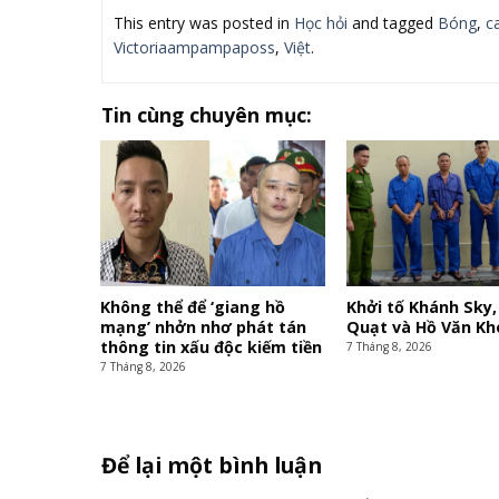
This entry was posted in
Học hỏi
and tagged
Bóng
,
c
Victoriaampampaposs
,
Việt
.
Tin cùng chuyên mục:
Không thể để ‘giang hồ
Khởi tố Khánh Sky,
mạng’ nhởn nhơ phát tán
Quạt và Hồ Văn Kh
thông tin xấu độc kiếm tiền
7 Tháng 8, 2026
7 Tháng 8, 2026
Để lại một bình luận