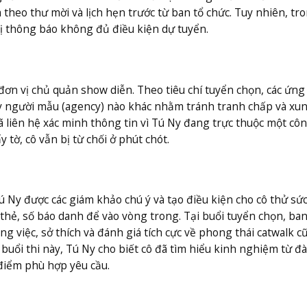
 theo thư mời và lịch hẹn trước từ ban tổ chức. Tuy nhiên, tr
 bị thông báo không đủ điều kiện dự tuyển.
ơn vị chủ quản show diễn. Theo tiêu chí tuyển chọn, các ứng
ty người mẫu (agency) nào khác nhằm tránh tranh chấp và xu
đã liên hệ xác minh thông tin vì Tú Ny đang trực thuộc một côn
y tờ, cô vẫn bị từ chối ở phút chót.
 Ny được các giám khảo chú ý và tạo điều kiện cho cô thử sức
thẻ, số báo danh để vào vòng trong. Tại buổi tuyển chọn, ba
ng việc, sở thích và đánh giá tích cực về phong thái catwalk c
buổi thi này, Tú Ny cho biết cô đã tìm hiểu kinh nghiệm từ đà
 điểm phù hợp yêu cầu.