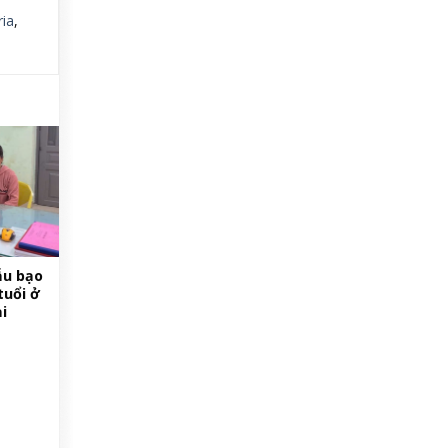
ria
,
ẫu bạo
tuổi ở
i