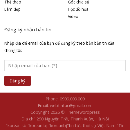
Thể thao
Góc chia sẻ
Làm đẹp
Học đồ họa
Video
Đăng ký nhận bản tin
Nhập địa chỉ email của bạn để đăng ký theo bản bản tin của
chúng tôi:
Phone: 0909.009.009
Email: webtintuc@gmail.com
Copyright 2026 © Themewordpress
Địa chỉ: 290 Nguyễn Trãi, Thanh Xuân, Hà Nội
"korean kbj​
"korean bj
"koreanbj​
"tin tức thời sự Việt Nam
"Tin