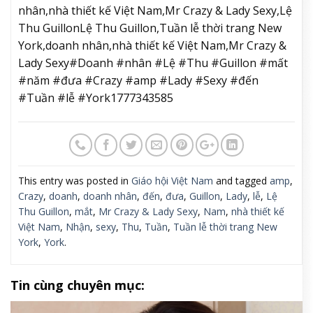
nhân,nhà thiết kế Việt Nam,Mr Crazy & Lady Sexy,Lệ
Thu GuillonLệ Thu Guillon,Tuần lễ thời trang New
York,doanh nhân,nhà thiết kế Việt Nam,Mr Crazy &
Lady Sexy#Doanh #nhân #Lệ #Thu #Guillon #mất
#năm #đưa #Crazy #amp #Lady #Sexy #đến
#Tuần #lễ #York1777343585
This entry was posted in
Giáo hội Việt Nam
and tagged
amp
,
Crazy
,
doanh
,
doanh nhân
,
đến
,
đưa
,
Guillon
,
Lady
,
lễ
,
Lệ
Thu Guillon
,
mắt
,
Mr Crazy & Lady Sexy
,
Nam
,
nhà thiết kế
Việt Nam
,
Nhận
,
sexy
,
Thu
,
Tuần
,
Tuần lễ thời trang New
York
,
York
.
Tin cùng chuyên mục: