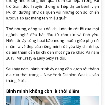
tưởng như không liên quan đến cái đẹp. Trong vai
trò Giám đốc Truyền thông & Tiếp thị tại Bệnh viện
FV, chị dường như đã quen với những con số, chiến
lược và áp lực mang tên “hiệu quả”.
Thế nhưng, đằng sau đó, chị luôn tin cốt lõi của mọi
ngành nghề đều bắt đầu từ cảm xúc và tình yêu.
Niềm tin ấy cùng hoài bão mong muốn giúp phụ nữ
nhận ra vẻ đẹp của riêng mình để yêu lấy chính họ,
đã âm thầm dẫn lối chị đến một ngã rẽ khác. Và năm
2019, Mr Crazy & Lady Sexy ra đời.
Sau bảy năm, hành trình ấy đang dần vươn tới thánh
địa của thời trang – New York Fashion Week – vào
tháng 9 tới.
Bình minh không còn là thời điểm