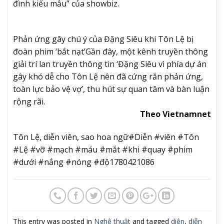
đình kiểu mẫu” của showbiz.
Phản ứng gây chú ý của Đặng Siêu khi Tôn Lệ bị
đoàn phim ‘bắt nạt’
Gần đây, một kênh truyền thông
giải trí lan truyền thông tin ‘Đặng Siêu vì phía dự án
gây khó dễ cho Tôn Lệ nên đã cứng rắn phản ứng,
toàn lực bảo vệ vợ’, thu hút sự quan tâm và bàn luận
rộng rãi.
Theo Vietnamnet
Tôn Lệ, diễn viên, sao hoa ngữ#Diễn #viên #Tôn
#Lệ #vỡ #mạch #máu #mắt #khi #quay #phim
#dưới #nắng #nóng #độ1780421086
This entry was posted in
Nghệ thuật
and tagged
diện
,
diễn