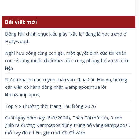
Bài viết mới
Đông Nhi chinh phục kiểu giày “xấu lạ” đang là hot trend ở
Hollywood
Nghỉ hưu sống cùng con gái, một quyết định của tôi khiến
con rể từng muốn đuổi khéo đến cung phụng bố vợ vô điều
kiện
Nữ du khách mặc xuyên thấu vào Chùa Cầu Hội An, hướng
dẫn viên có hành động nhận &amp;apos;mưa lời
khen&amp;apos;
Top 9 xu hướng thời trang Thu Đông 2026
Cuối ngày hôm nay (6/8/2026), Thần Tài mở cửa, 3 con
giáp ra đường &amp;apos;đụng trúng hố vàng&amp;apos;,
mỏi tay đếm tiền, giàu nứt đố đổ vách