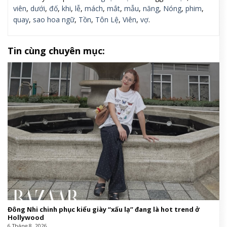
viên
,
dưới
,
đố
,
khi
,
lễ
,
mách
,
mắt
,
mẫu
,
năng
,
Nóng
,
phim
,
quay
,
sao hoa ngữ
,
Tồn
,
Tôn Lệ
,
Viên
,
vợ
.
Tin cùng chuyên mục:
Đông Nhi chinh phục kiểu giày “xấu lạ” đang là hot trend ở
Hollywood
6 Tháng 8, 2026